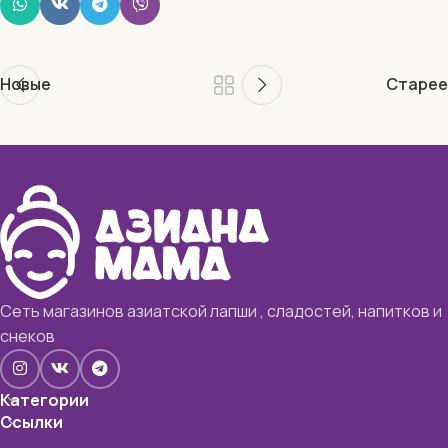
Новые
Старее
Сеть магазинов азиатской лапши , сладостей, напитков и
снеков
Категории
Ссылки