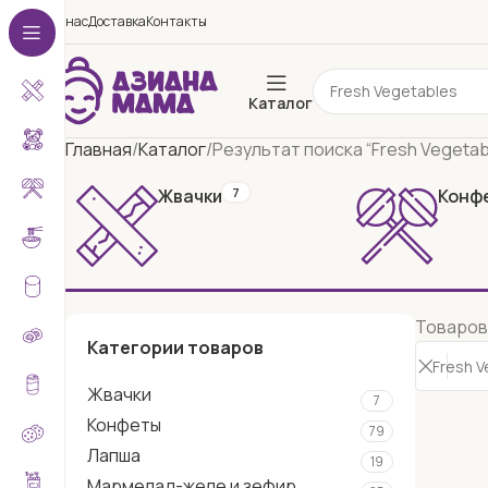
О нас
Доставка
Контакты
Результат поиска: “Fres
Каталог
Главная
Каталог
Результат поиска “Fresh Vegetab
Жвачки
7
Конф
Товаров
Категории товаров
Жвачки
7
Конфеты
79
Лапша
19
Мармелад-желе и зефир