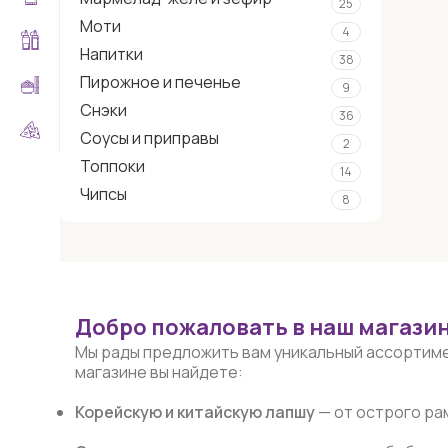
25
Моти
4
Напитки
38
Пирожное и печенье
9
Снэки
36
Соусы и приправы
2
Топпоки
14
Чипсы
8
Добро пожаловать в наш магазин
Мы рады предложить вам уникальный ассортим
магазине вы найдете:
Корейскую и китайскую лапшу
— от острого рам