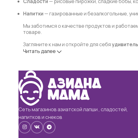
Сладости
— рисовые пирожки, сладкие бобы, к
Напитки
— газированные и безалкогольные, уник
Мы заботимся о качестве продуктов и работае
товаре.
Загляните к нам и откройте для себя
удивитель
Читать далее
Сеть магазинов азиатской лапши , сладостей,
напитков и снеков