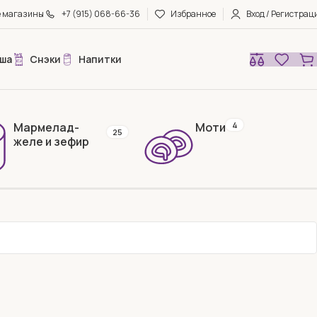
е магазины
+7 (915) 068-66-36
Избранное
Вход / Регистрац
ша
Снэки
Напитки
Мармелад-
Моти
4
25
желе и зефир