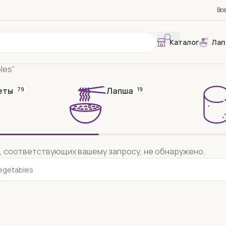
Вс
Каталог
Лап
h Vegetables”
les”
еты
79
Лапша
19
, соответствующих вашему запросу, не обнаружено.