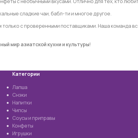
онфеты с необычными вкусами. Отлично для тех, кто люби
альные сладкие чаи, бабл-ти и многое другое.
м только с проверенными поставщиками. Наша команда вс
ный мир азиатской кухни и культуры
!
Категории
Лапша
Снэки
Напитки
Чипсы
Соусы и приправы
Конфеты
Игрушки