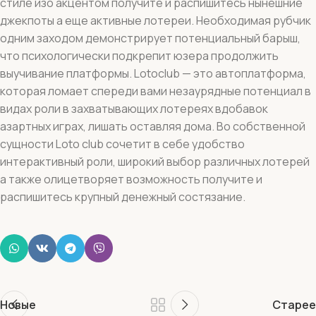
стиле изо акцентом получите и распишитесь нынешние
джекпоты а еще активные лотереи. Необходимая рубчик
одним заходом демонстрирует потенциальный барыш,
что психологически подкрепит юзера продолжить
выучивание платформы. Lotoclub — это автоплатформа,
которая ломает спереди вами незаурядные потенциал в
видах роли в захватывающих лотереях вдобавок
азартных играх, лишать оставляя дома. Во собственной
сущности Loto club сочетит в себе удобство
интерактивный роли, широкий выбор различных лотерей
а также олицетворяет возможность получите и
распишитесь крупный денежный состязание.
Новые
Старее