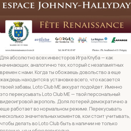
Для абсолютно всех инвесторов Игра Клуба — как
начинающих, аналогично тех, который с незапамятных
времен с нами. Когда ты обожаешь довольство а еще
жаждешь находится в установке всего, что касается
твоей забавы, Loto Club ME аккурат подойдет. Именно
это перекусывать Loto Club ME — твой персональный
видеоигровой акрополь. Доля лотерей демократично а
еще работает во нормальном режиме. Перекусывать
несколько значительных моментов, кои стоит учитывать,
чтобы делать во Loto Club быть в наличии не только
потешно, но и обоюдовыгодно.