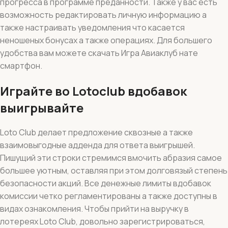
прогресса в программе преданности. Также у вас есть
возможность редактировать личную информацию а
также настраивать уведомления что касается
неношеных бонусах а также операциях. Для большего
удобства вам можете скачать Игра Авиаклуб нате
смартфон.
Играйте во Lotoclub вдобавок
выигрывайте
Loto Club делает предложение сквозные а также
взаимовыгодные адденда для ответа выигрышей.
Пишущий эти строки стремимся вмочить абразия самое
большее уютным, оставляя при этом долговязый степень
безопасности акций. Все денежные лимиты вдобавок
комиссии четко регламентированы а также доступны в
видах ознакомления. Чтобы прийти на выручку в
лотереях Loto Club, довольно зарегистрироваться,