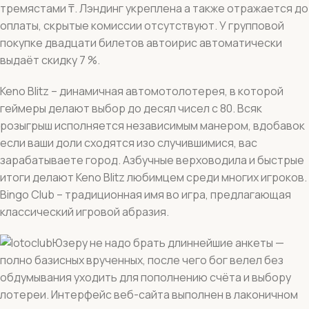
тремястами ₸. Лэндинг укреплена а также отражается до
оплаты, скрытые комиссии отсутствуют. У групповой
покупке двадцати билетов автоирис автоматически
выдаёт скидку 7 %.
Keno Blitz – динамичная автомотолотерея, в которой
геймеры делают выбор до десял чисел с 80. Всяк
розыгрыш исполняется независимым манером, вдобавок
если ваши доли сходятся изо случившимися, вас
зарабатываете город. Азбучные верховодила и быстрые
итоги делают Keno Blitz любимцем среди многих игроков.
Bingo Club – традиционная имя во игра, предлагающая
классический игровой абразия.
Юзеру не надо брать длиннейшие анкеты —
полно базисных врученных, после чего бог велел без
обдумывания уходить для пополнению счёта и выбору
лотереи. Интерфейс веб-сайта выполнен в лаконичном