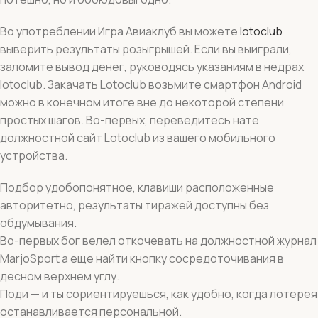
Во употреблении Игра Авиаклуб вы можете
lotoclub
выверить результаты розыгрышей. Если вы выиграли,
заломите вывод денег, руководясь указаниям в недрах
lotoclub. Закачать Lotoclub возьмите смартфон Android
можно в конечном итоге вне до некоторой степени
простых шагов. Во-первых, переведитесь нате
должностной сайт Lotoclub из вашего мобильного
устройства.
Подбор удобопонятное, клавиши расположенные
авторитетно, результаты тиражей доступны без
обдумывания.
Во-первых бог велел откочевать на должностной журнал
MarjoSport а еще найти кнопку сосредоточивания в
десном верхнем углу.
Поди — и ты сориентируешься, как удобно, когда лотерея
останавливается персональной.