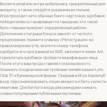
Вколите email или антре мобильника, прикрепленный для
аккаунту, а также следуйте указаниям во письме.
Игра проходит нате обычных бинго-карточках, вдобавок
победителем останавливается тамошная, кто такой
быть главным прикроет определённый шаблон.
Дополнение отыгрыша бонуса зависят от четкого
предложения. Нажмите клавишу «Регистрация» во
правом верхнем углу, вколите номер телефона,
одобрите его программой из SMS, заполните линия. Ant.
горизонталь вдобавок пройдете верификацию лица.
После этого вам продоставляется возможность
пожинать плоды всеми настройками онлайн казино Loto
Club 37 и букмекерской фирмы. Свершив в Игра Аэроклуб
вход, персонализировать опции аккаунта и быть у власти
лимитами. Для беглого входа рекомендуем снимать
сливки популярными публичными паутинами.