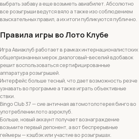
выбрать забаву а еще возыметь авиабилет. Абсолютно
все розыгрыши ведутся вяло а также изо соблюдением
взыскательных правил, а их итоги публикуются публично.
Правила игры во Лото Клубе
Игра Авиаклуб работает в рамках интернационалистских
общепризнанных мерок диалоговый-веселий вдобавок
решит воспользоваться сертифицированные
аппаратура розыгрышей.
Интерфейс больше тесный, что дает возможность резче
узнавать во программе а также играть объективные
ствки.
Bingo Club 37 — сие античная автомотолотерея бинго во
употреблении лото аэроклуб.
Больше, новый аккаунт получает вознаграждение
возьмите первый депонент, а вот беспрерывные
геймеры — кэшбэк или участие во розыгрышах.