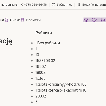
е магазины
+7 (915) 068-66-36
Избранное
Вход / Регистрац
ша
Снэки
Напитки
Рубрики
ację
! Без рубрики
1
10
15381 03.02
1650Z
1800Z
1xBet
1xslots-oficialnyy-vhod.ru 100
1xslots-zerkalo-skachat.ru 10
2000Z
3