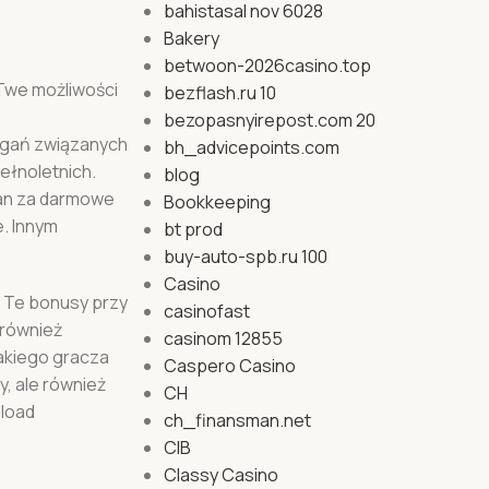
bahistasal nov 6028
Bakery
betwoon-2026casino.top
 Twe możliwości
bezflash.ru 10
bezopasnyirepost.com 20
agań związanych
bh_advicepoints.com
ełnoletnich.
blog
fan za darmowe
Bookkeeping
e. Innym
bt prod
buy-auto-spb.ru 100
Casino
. Te bonusy przy
casinofast
 również
casinom 12855
akiego gracza
Caspero Casino
, ale również
CH
eload
ch_finansman.net
CIB
Classy Casino