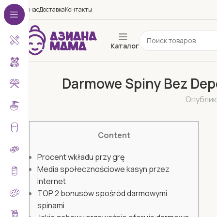
О нас
Доставка
Контакты
Каталог
Darmowe Spiny Bez Depo
Опубли
Content
Procent wkładu przy grę
Media społecznościowe kasyn przez
internet
TOP 2 bonusów spośród darmowymi
spinami