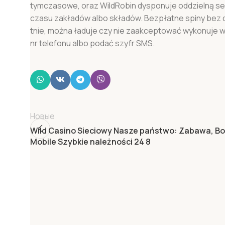
tymczasowe, oraz WildRobin dysponuje oddzielną se
czasu zakładów albo składów. Bezpłatne spiny bez d
tnie, można ładuje czy nie zaakceptować wykonuje 
nr telefonu albo podać szyfr SMS.
Новые
Wild Casino Sieciowy Nasze państwo: Zabawa, Bo
Mobile Szybkie należności 24 8