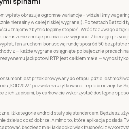
ymi spinami
em wpłaty obrazuje ogromne wariancje – widzieliśmy wagerin
znie nierealny w całej niskiej wygranej). Po testach Betzoid 
ści uznajemy zbytnio legalny stopień. Wróć też uwagę dzięki
in, naruszenie anuluje premia oraz wygrane. Zbierając przynajm
 wypłat, fan uruchomi bonusową rundę spośród 50 bezpłatne 
dochody z — każde wygrane osiągnięte po bajecznie pracach n
gresywnemu jackpotowi RTP jest całkiem małe — wynosi tylko 
konsument jest przekierowywany do etapu, gdzie jest możliw
odu „KOD2023” pozwala na użytkowanie tej dobrodziejstw. Si
e z ich zapisami, by całkowicie wykorzystać dostępne sposo
ne, iż kategorie android stały się standardem. Będziesz uży
ie działać dość dobrze. A mimo to, które aplikacja posiada Twó
aakceptować będziesz miał jakiegokolwiek trudności z wykorz