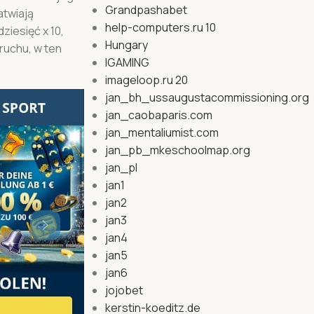
Grandpashabet
atwiają
help-computers.ru 10
ziesięć x 10,
Hungary
 ruchu, w ten
IGAMING
imageloop.ru 20
jan_bh_ussaugustacommissioning.org
jan_caobaparis.com
jan_mentaliumist.com
jan_pb_mkeschoolmap.org
jan_pl
jan1
jan2
jan3
jan4
jan5
jan6
jojobet
kerstin-koeditz.de