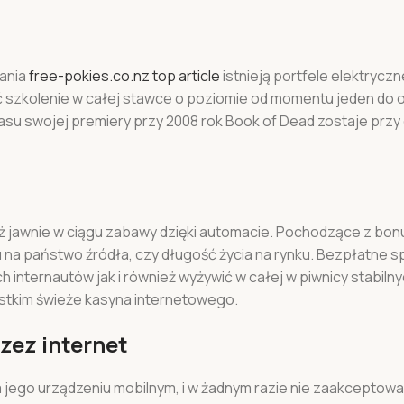
kania
free-pokies.co.nz top article
istnieją portfele elektrycz
ać szkolenie w całej stawce o poziomie od momentu jeden do 
u swojej premiery przy 2008 rok Book of Dead zostaje prz
 jawnie w ciągu zabawy dzięki automacie. Pochodzące z bon
na państwo źródła, czy długość życia na rynku. Bezpłatne sp
internautów jak i również wyżywić w całej w piwnicy stabiln
ystkim świeże kasyna internetowego.
zez internet
a jego urządzeniu mobilnym, i w żadnym razie nie zaakcepto