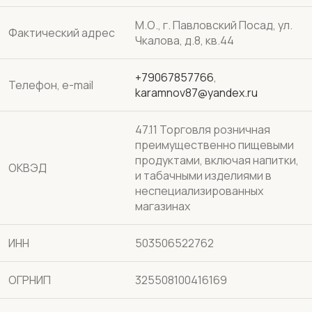
М.О., г. Павловский Посад, ул.
Фактический адрес
Чкалова, д.8, кв.44
+79067857766
,
Телефон, e-mail
karamnov87@yandex.ru
47.11 Торговля розничная
преимущественно пищевыми
продуктами, включая напитки,
ОКВЭД
и табачными изделиями в
неспециализированных
магазинах
ИНН
503506522762
ОГРНИП
325508100416169