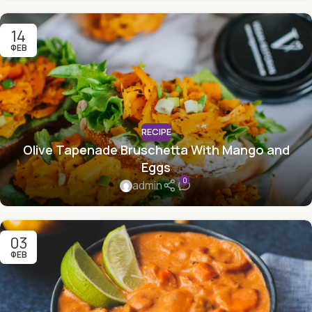
14
ФЕВ
RECIPE
Olive Tapenade Bruschetta With Mango and
Eggs
0
admin
03
ФЕВ