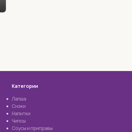
Категории
Лапша
Снэки
Напитки
Чипсы
Соусы и приправы