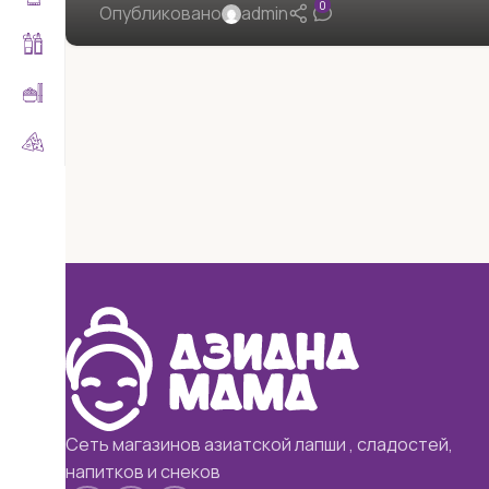
0
Опубликовано
admin
Сеть магазинов азиатской лапши , сладостей,
напитков и снеков