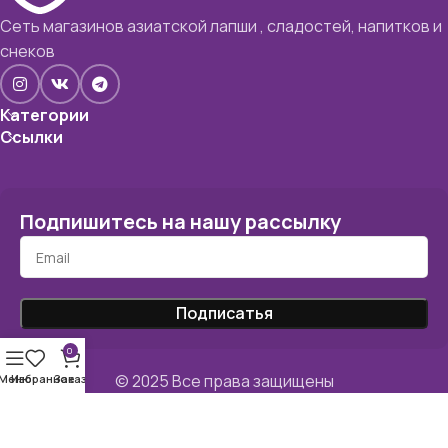
Сеть магазинов азиатской лапши , сладостей, напитков и
снеков
Категории
Ссылки
Подпишитесь на нашу рассылку
0
© 2025 Все права защищены
Меню
Избранное
Заказ
Политика конфиденциальности