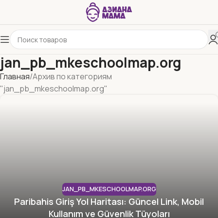
jan_pb_mkeschoolmap.org
Главная
Архив по категориям
"jan_pb_mkeschoolmap.org"
JAN_PB_MKESCHOOLMAP.ORG
Paribahis Giriş Yol Haritası: Güncel Link, Mobil
Kullanım ve Güvenlik Tüyoları