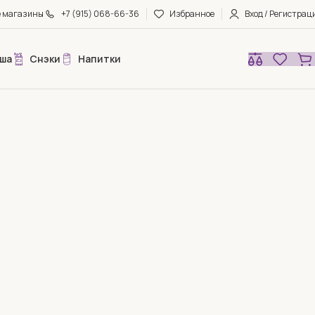
е магазины
+7 (915) 068-66-36
Избранное
Вход / Регистрац
ша
Снэки
Напитки