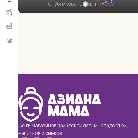
0
Опубликовано
admin
Сеть магазинов азиатской лапши , сладостей,
напитков и снеков