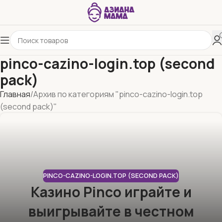
pinco-cazino-login.top (second
pack)
Главная
Архив по категориям "pinco-cazino-login.top
(second pack)"
PINCO-CAZINO-LOGIN.TOP (SECOND PACK)
Казино Pinco играйте и
выигрывайте в честном