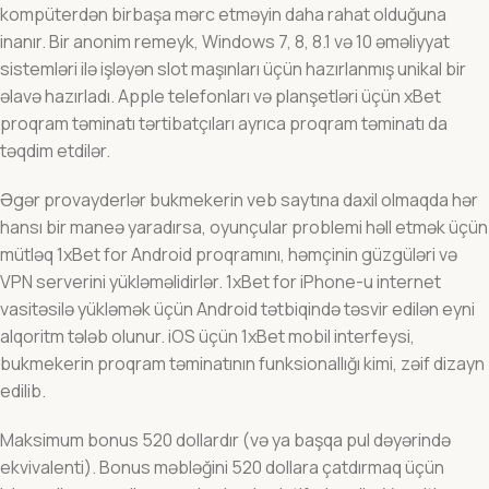
kompüterdən birbaşa mərc etməyin daha rahat olduğuna
inanır. Bir anonim remeyk, Windows 7, 8, 8.1 və 10 əməliyyat
sistemləri ilə işləyən slot maşınları üçün hazırlanmış unikal bir
əlavə hazırladı. Apple telefonları və planşetləri üçün xBet
proqram təminatı tərtibatçıları ayrıca proqram təminatı da
təqdim etdilər.
Əgər provayderlər bukmekerin veb saytına daxil olmaqda hər
hansı bir maneə yaradırsa, oyunçular problemi həll etmək üçün
mütləq 1xBet for Android proqramını, həmçinin güzgüləri və
VPN serverini yükləməlidirlər. 1xBet for iPhone-u internet
vasitəsilə yükləmək üçün Android tətbiqində təsvir edilən eyni
alqoritm tələb olunur. iOS üçün 1xBet mobil interfeysi,
bukmekerin proqram təminatının funksionallığı kimi, zəif dizayn
edilib.
Maksimum bonus 520 dollardır (və ya başqa pul dəyərində
ekvivalenti). Bonus məbləğini 520 dollara çatdırmaq üçün