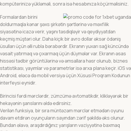
kompüterinizə yükləməli, sonra isə hesabınıza köçürməlisiniz.
Formalardan birini
doldurmaqla kənar şəxs şirkətin şərtlərinə və məxfilik
siyasətinə icazə verir, yaşını təsdiqləyir və qeydiyyatdan
keçmiş müştəri olur. Daha kiçik bir avro dollar əksər ödəniş
üsulları üçün əlli rubla bərabərdir. Ekranın yuxarı sağ küncündə
vəsait yatırmaq və çıxarmaq üçün düymələr var. Ekranın əsas
hissəsi tədbir görüntülərinə və əmsallara həsr olunub, biznes
statistikası, yayımlar və parametrlər isə arxa plana keçir. iOS və
Android, eləcə də mobil versiya üçün Xüsusi Proqram Kodunun
interfeysi eynidir.
Birincisi fərdi mərclərdir, zümzümə avtomatikdir, klikləyərək bir
hekayənin şanslarını əldə edirsiniz.
Verilən funksiya, bir sıra müntəzəm mərclər etmədən oyunu
davam etdirən oyunçuların sayından zərif şəkildə əks olunur.
Bundan əlavə, araşdırdığınız yarışların vəziyyətinə baxmaq