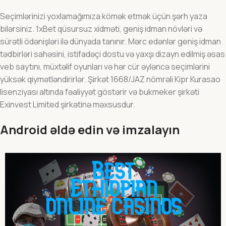
Seçimlərinizi yoxlamağımıza kömək etmək üçün şərh yaza
bilərsiniz. 1xBet qüsursuz xidməti, geniş idman növləri və
sürətli ödənişləri ilə dünyada tanınır. Mərc edənlər geniş idman
tədbirləri sahəsini, istifadəçi dostu və yaxşı dizayn edilmiş əsas
veb saytını, müxtəlif oyunları və hər cür əyləncə seçimlərini
yüksək qiymətləndirirlər. Şirkət 1668/JAZ nömrəli Kipr Kurasao
lisenziyası altında fəaliyyət göstərir və bukmeker şirkəti
Exinvest Limited şirkətinə məxsusdur.
Android əldə edin və imzalayın