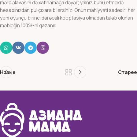
mərc əlavəsini də xatırlamağa dəyər; yalnız bunu etməklə
hesabınızdan pul çıxara bilərsiniz. Onun mahiyyəti sadədir: hər
yeni oyunçu birinci dərəcəli kooptasiya olmadan tələb olunan
məbləğin 100%-ni qazanır.
Новые
Старее