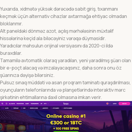
Yuxarıda, xidmətə yüksək dərəcədə sabit giriş, tıxanmanı
keçmək üçün alternativ cihazlar axtarmağa ehtiyac olmadan
bloklanmır.
Alt paneldəki dönməz azot, açılış mərhələsinin müxtəlif
hissələrinə keçid ala biləcəyiniz vərəqə düyməsidir.
Yaradıcılar məhsulun orijinal versiyasını da 2020-ci ildə
buraxdılar.
Tamamilə avtomatik olaraq yaradılan, yeni yaradılmış şüarı olan
bir e-poçt alacaq və imzalayacaqsınız, daha sonra onu öz
şüarınıza dəyişə bilərsiniz.
Pulsuz sınaq müddəti və asan proqram təminatı quraşdırılması,
oyunçuların telefonlarında və planşetlərində interaktiv mərc
şirkətinin ehtimallarına daxil olmasına imkan verir.