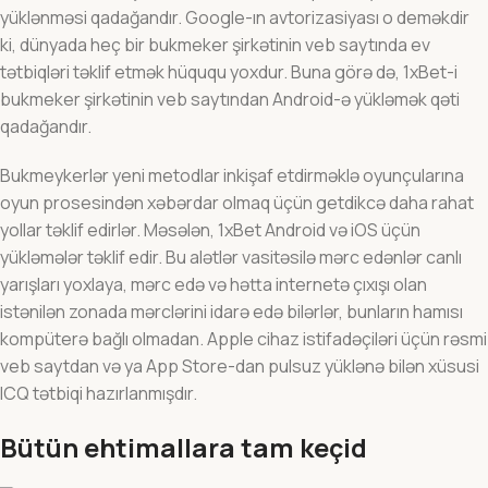
yüklənməsi qadağandır. Google-ın avtorizasiyası o deməkdir
ki, dünyada heç bir bukmeker şirkətinin veb saytında ev
tətbiqləri təklif etmək hüququ yoxdur. Buna görə də, 1xBet-i
bukmeker şirkətinin veb saytından Android-ə yükləmək qəti
qadağandır.
Bukmeykerlər yeni metodlar inkişaf etdirməklə oyunçularına
oyun prosesindən xəbərdar olmaq üçün getdikcə daha rahat
yollar təklif edirlər. Məsələn, 1xBet Android və iOS üçün
yükləmələr təklif edir. Bu alətlər vasitəsilə mərc edənlər canlı
yarışları yoxlaya, mərc edə və hətta internetə çıxışı olan
istənilən zonada mərclərini idarə edə bilərlər, bunların hamısı
kompüterə bağlı olmadan. Apple cihaz istifadəçiləri üçün rəsmi
veb saytdan və ya App Store-dan pulsuz yüklənə bilən xüsusi
ICQ tətbiqi hazırlanmışdır.
Bütün ehtimallara tam keçid