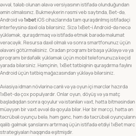
əvvəl, tələb olunan əlavə versiyasının istifadə olunduğundan
əmin olmalısınız. Bukmeykerin rəsmi veb saytında, Bet-də,
Android və
1xbet
iOS cihazlarında tam quraşdırılmış istifadəçi
interfeysinə daxil ola bilərsiniz. Sizə 1xBet-i Android-də necə
yükləmək, quraşdırmaq və istifadə etmək barədə məlumat
verəcəyik. Resursa daxil olmalı və sonra smartfonunuz üçün
əlavəni götürməlisiniz. Oradan proqramı birbaşa yükləyə və ya
proqramı birdəfəlik yükləmək üçün mobil telefonunuza keçid
yarada bilərsiniz. Həmçinin, 1xBet tətbiqinin quraşdırma faylını
Android üçün tətbiq mağazasından yükləyə bilərsiniz.
Aviasiya idman növlərinə canlı və ya oyun içi mərclər hazırda
1xBet-də çox populyardır. Onlar oyun, döyüş və ya matç
başladıqdan sonra qoyulur və istənilən vaxt, hətta bitməsindən
müəyyən bir vaxt əvvəl də qoyula bilər. Hər bir mərcçi, hətta ən
təcrübəli oyunçu belə, həm gənc, həm də təcrübəli oyunçuların
qalib gəlmək şanslarını artırmaq üçün istifadə etdiyi 1xBet mərc
strategiyaları haqqında eşitmişdir.