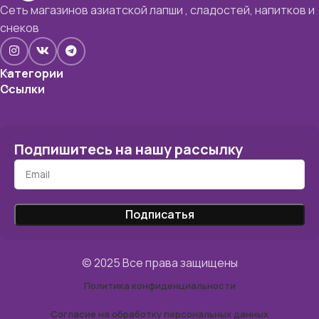
Сеть магазинов азиатской лапши , сладостей, напитков и
снеков
Категории
Ссылки
Подпишитесь на нашу рассылку
© 2025 Все права защищены
Политика конфиденциальности
Согласие на обработку персональных данных