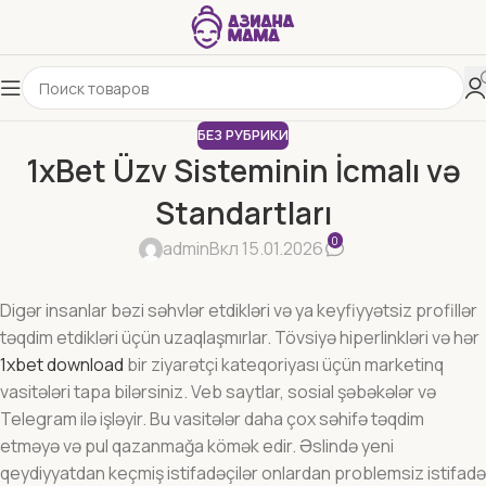
БЕЗ РУБРИКИ
1xBet Üzv Sisteminin İcmalı və
Standartları
0
admin
Вкл 15.01.2026
Digər insanlar bəzi səhvlər etdikləri və ya keyfiyyətsiz profillər
təqdim etdikləri üçün uzaqlaşmırlar. Tövsiyə hiperlinkləri və hər
1xbet download
bir ziyarətçi kateqoriyası üçün marketinq
vasitələri tapa bilərsiniz. Veb saytlar, sosial şəbəkələr və
Telegram ilə işləyir. Bu vasitələr daha çox səhifə təqdim
etməyə və pul qazanmağa kömək edir. Əslində yeni
qeydiyyatdan keçmiş istifadəçilər onlardan problemsiz istifadə