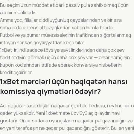
Bu seçim uzun müddət etibarlı passiv pula sahib olmaq üçün
əla bir müalicədir.
Amma yox, filiallar ciddi uyğunluq qaydalarından və bir sıra
sahələrdə potensial təzyiqlərdən xəbərdar ola bilərlər.
Futbol və ya qumar müəssisələrinin trafikindən sığortalanmaq
istəyən hər kəs qeydiyyatdan keçə bilər.
1xBet-in indi sadəcə tövsiyə sayt linklərindən daha çox şey
təklif etdiyini görmək üçün daha çox şey var — onlar həmçinin
kupon kodlarından istifadə edərək konversiya nisbətlərini
kreditləşdirirlər.
1xBet mərcləri üçün həqiqətən hansı
komissiya qiymətləri ödəyir?
Adi peşəkar tərəfdaşlar nə qədər çox təklif edirsə, reytinqi bir o
qədər yüksəkdir. Yeni 1xbet mate üzvlüyü açıq-aydın nəyi
göstərir. Onlar sadəcə oyunçuların nə qədər pul qazandığını və
ən yeni tərəfdaşın nə qədər pul qazandığını göstərir. Bu, ən yeni