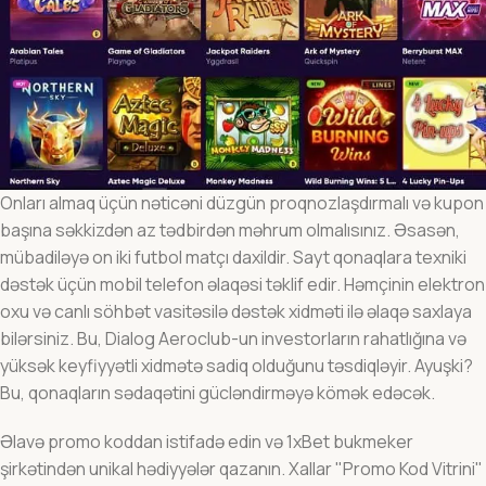
Onları almaq üçün nəticəni düzgün proqnozlaşdırmalı və kupon
başına səkkizdən az tədbirdən məhrum olmalısınız. Əsasən,
mübadiləyə on iki futbol matçı daxildir. Sayt qonaqlara texniki
dəstək üçün mobil telefon əlaqəsi təklif edir. Həmçinin elektron
oxu və canlı söhbət vasitəsilə dəstək xidməti ilə əlaqə saxlaya
bilərsiniz. Bu, Dialog Aeroclub-un investorların rahatlığına və
yüksək keyfiyyətli xidmətə sadiq olduğunu təsdiqləyir. Ayuşki?
Bu, qonaqların sədaqətini gücləndirməyə kömək edəcək.
Əlavə promo koddan istifadə edin və 1xBet bukmeker
şirkətindən unikal hədiyyələr qazanın. Xallar "Promo Kod Vitrini"