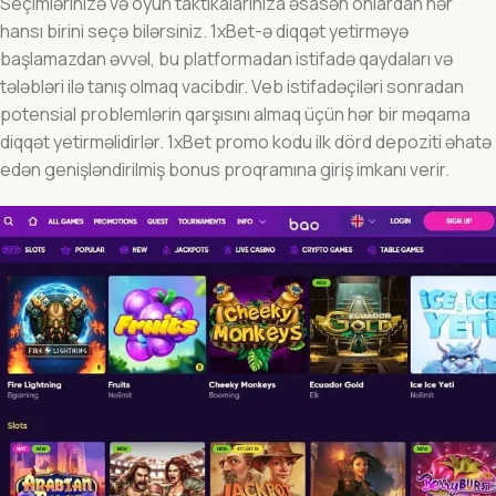
Seçimlərinizə və oyun taktikalarınıza əsasən onlardan hər
hansı birini seçə bilərsiniz. 1xBet-ə diqqət yetirməyə
başlamazdan əvvəl, bu platformadan istifadə qaydaları və
tələbləri ilə tanış olmaq vacibdir. Veb istifadəçiləri sonradan
potensial problemlərin qarşısını almaq üçün hər bir məqama
diqqət yetirməlidirlər. 1xBet promo kodu ilk dörd depoziti əhatə
edən genişləndirilmiş bonus proqramına giriş imkanı verir.