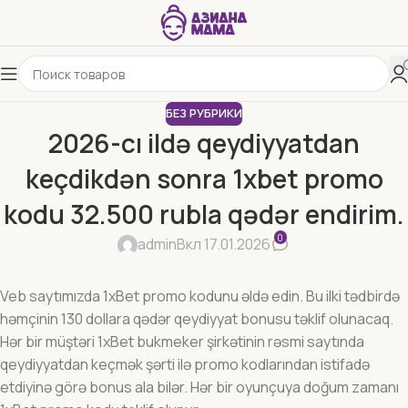
БЕЗ РУБРИКИ
2026-cı ildə qeydiyyatdan
keçdikdən sonra 1xbet promo
kodu 32.500 rubla qədər endirim.
0
admin
Вкл 17.01.2026
Veb saytımızda 1xBet promo kodunu əldə edin. Bu ilki tədbirdə
həmçinin 130 dollara qədər qeydiyyat bonusu təklif olunacaq.
Hər bir müştəri 1xBet bukmeker şirkətinin rəsmi saytında
qeydiyyatdan keçmək şərti ilə promo kodlarından istifadə
etdiyinə görə bonus ala bilər. Hər bir oyunçuya doğum zamanı