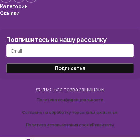
Категории
Ссылки
Подпишитесь на нашу рассылку
© 2025 Все права защищены
Политика конфиденциальности
Согласие на обработку персональных данных
Политика использования cookie
Реквизиты