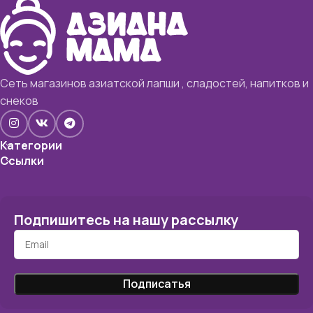
Сеть магазинов азиатской лапши , сладостей, напитков и
снеков
Категории
Ссылки
Подпишитесь на нашу рассылку