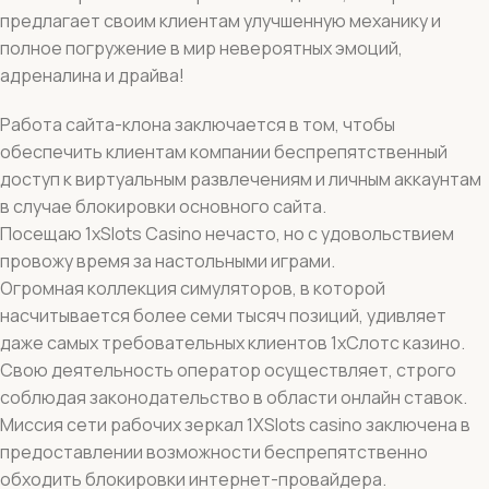
предлагает своим клиентам улучшенную механику и
полное погружение в мир невероятных эмоций,
адреналина и драйва!
Работа сайта-клона заключается в том, чтобы
обеспечить клиентам компании беспрепятственный
доступ к виртуальным развлечениям и личным аккаунтам
в случае блокировки основного сайта.
Посещаю 1xSlots Casino нечасто, но с удовольствием
провожу время за настольными играми.
Огромная коллекция симуляторов, в которой
насчитывается более семи тысяч позиций, удивляет
даже самых требовательных клиентов 1хСлотс казино.
Свою деятельность оператор осуществляет, строго
соблюдая законодательство в области онлайн ставок.
Миссия сети рабочих зеркал 1XSlots casino заключена в
предоставлении возможности беспрепятственно
обходить блокировки интернет-провайдера.