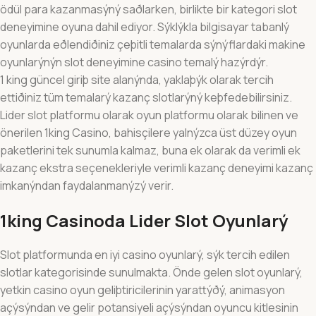
ödül para kazanmasýný saðlarken, birlikte bir kategori slot
deneyimine oyuna dahil ediyor. Sýklýkla bilgisayar tabanlý
oyunlarda eðlendiðiniz çeþitli temalarda sýnýflardaki makine
oyunlarýnýn slot deneyimine casino temalý hazýrdýr.
1 king güncel giriþ site alanýnda, yaklaþýk olarak tercih
ettiðiniz tüm temalarý kazanç slotlarýný keþfedebilirsiniz.
Lider slot platformu olarak oyun platformu olarak bilinen ve
önerilen 1king Casino, bahisçilere yalnýzca üst düzey oyun
paketlerini tek sunumla kalmaz, buna ek olarak da verimli ek
kazanç ekstra seçenekleriyle verimli kazanç deneyimi kazanç
imkanýndan faydalanmanýzý verir.
1king Casinoda Lider Slot Oyunlarý
Slot platformunda en iyi casino oyunlarý, sýk tercih edilen
slotlar kategorisinde sunulmakta. Önde gelen slot oyunlarý,
yetkin casino oyun geliþtiricilerinin yarattýðý, animasyon
açýsýndan ve gelir potansiyeli açýsýndan oyuncu kitlesinin