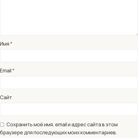
Имя
*
Email
*
Сайт
Сохранить моё имя, email и адрес сайта в этом
браузере для последующих моих комментариев.