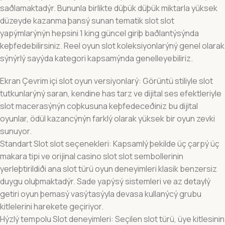
saðlamaktadýr. Bununla birlikte düþük düþük miktarla yüksek
düzeyde kazanma þansý sunan tematik slot slot
yapýmlarýnýn hepsini 1 king güncel giriþ baðlantýsýnda
keþfedebilirsiniz. Reel oyun slot koleksiyonlarýný genel olarak
sýnýrlý sayýda kategori kapsamýnda genelleyebiliriz.
Ekran Çevrim içi slot oyun versiyonlarý: Görüntü stiliyle slot
tutkunlarýný saran, kendine has tarz ve dijital ses efektleriyle
slot macerasýnýn coþkusuna keþfedeceðiniz bu dijital
oyunlar, ödül kazancýnýn farklý olarak yüksek bir oyun zevki
sunuyor.
Standart Slot slot seçenekleri: Kapsamlý þekilde üç çarpý üç
makara tipi ve orijinal casino slot slot sembollerinin
yerleþtirildiði ana slot türü oyun deneyimleri klasik benzersiz
duygu oluþmaktadýr. Sade yapýsý sistemleri ve az detaylý
getiri oyun þemasý vasýtasýyla devasa kullanýcý grubu
kitlelerini harekete geçiriyor.
Hýzlý tempolu Slot deneyimleri: Seçilen slot türü, üye kitlesinin