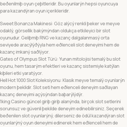
beðenilmiþ oyun çeþitleridir. Bu oyunlarýn hepsi oyuncuya
para kazandýran oyun içerikleridir.
Sweet Bonanza Makinesi: Göz alýcý renkli þeker ve meyve
odaklý, görsellik bakýmýndan oldukça etkileyici bir slot
oyunudur. Geliþmiþ RNG ve kazanç dalgalanmasý orta
seviyede aracýlýðýyla hem eðlenceli slot deneyimi hem de
kazanç imkaný saðlýyor.
Gates of Olympus Slot Türü: Yunan mitolojisi temalý bu slot
oyunu, hem tasarým efektleri ve kazanç sistemiyle katýlan
kiþileri etki yaratýyor.
Hell Hot 1000 Slot Koleksiyonu: Klasik meyve temalý oyunlarýn
modern þeklidir. Slot seti hem eðlenceli deneyim saðlayan
kazanç deneyimi açýsýndan baþarýlýdýr.
1king Casino güncel giriþ giriþ alanýnda, birçok slot setlerini
sorunsuz ve güvenli þekilde deneyim edinebilirsiniz. Seçerek
beðenilen slot oyunlarýný, dilerseniz de ödül kazandýran slot
oyunlarýný oyun deneyimi edinerek hem eðlenceli hem de