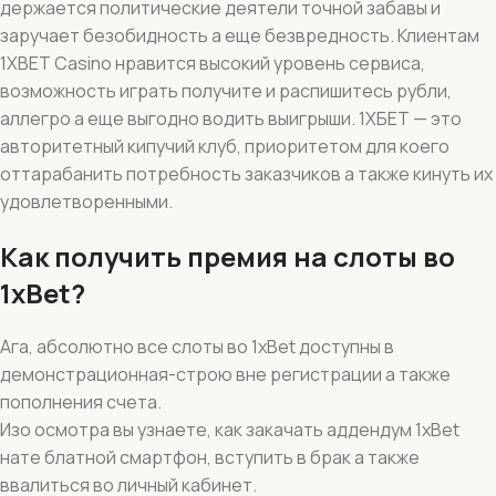
держается политические деятели точной забавы и
заручает безобидность а еще безвредность. Клиентам
1XBET Casino нравится высокий уровень сервиса,
возможность играть получите и распишитесь рубли,
аллегро а еще выгодно водить выигрыши. 1ХБЕТ — это
авторитетный кипучий клуб, приоритетом для коего
оттарабанить потребность заказчиков а также кинуть их
удовлетворенными.
Как получить премия на слоты во
1xBet?
Ага, абсолютно все слоты во 1xBet доступны в
демонстрационная-строю вне регистрации а также
пополнения счета.
Изо осмотра вы узнаете, как закачать аддендум 1xBet
нате блатной смартфон, вступить в брак а также
ввалиться во личный кабинет.