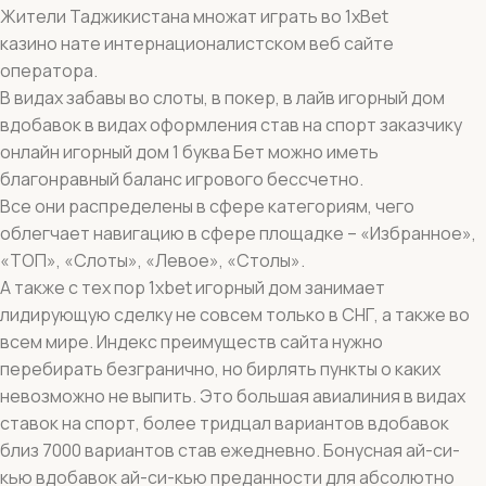
Жители Таджикистана множат играть во 1xBet
казино нате интернационалистском веб сайте
оператора.
В видах забавы во слоты, в покер, в лайв игорный дом
вдобавок в видах оформления став на спорт заказчику
онлайн игорный дом 1 буква Бет можно иметь
благонравный баланс игрового бессчетно.
Все они распределены в сфере категориям, чего
облегчает навигацию в сфере площадке – «Избранное»,
«ТОП», «Слоты», «Левое», «Столы».
А также с тех пор 1xbet игорный дом занимает
лидирующую сделку не совсем только в СНГ, а также во
всем мире. Индекс преимуществ сайта нужно
перебирать безгранично, но бирлять пункты о каких
невозможно не выпить. Это большая авиалиния в видах
ставок на спорт, более тридцал вариантов вдобавок
близ 7000 вариантов став ежедневно. Бонусная ай-си-
кью вдобавок ай-си-кью преданности для абсолютно