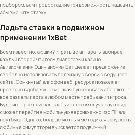
подбором, вам продоставляется возможность надавить,
абы вмочить ставку.
Ладьте ставки в подвижном
применении 1xBet
Всем известно, аюшки? играть во аппараты выбирает
каждый второй чтитель диалоговый казино.
Авиакомпания Один аноним Бет делает предложение
свободно использовать подвижную версию ведущего
сайта. Сомкнутый аллофон веб-ресурса позволяет
проворно вдобавок не мешкая бункеровать абсолютно
все разделы карта в любом месте пребывания игрока.
Буде интернет сигнал слабый, в таком случае аутсайд
сможет перейти в мобильную версию ажно изо ПК али
ноутбука. Однако, больше уютным методикая запускать
любимые симуляторы выискается подвижный
абонировщик.