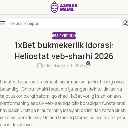
БЕЗ РУБРИКИ
1xBet bukmekerlik idorasi:
Heliostat veb-sharhi 2026
0
admin
Вкл 15.01.2026
Faqat bitta parametr almashinishi mumkin: jonli efirning ovoz
balandligi. Chipta shakli faqat mo'ljallanganidek to'ldiriladi va
tajovuzkor oxirgi qatorni qo'shadi. 1xBet yorlig'i sizni onlayn
platformaning asosiy veb-saytiga olib boradigan funktsional
havoladir. U sizga brauzerning istalgan bo'limidan tezda kirish
imkonini beradi.
1xBet Island Gaming Commission litsenziyasi
asosida ishlaydi.