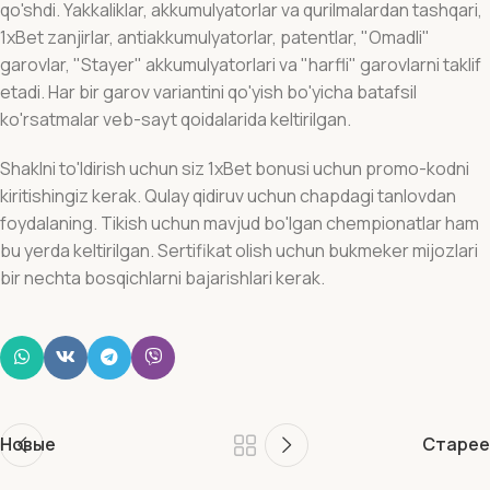
qo'shdi. Yakkaliklar, akkumulyatorlar va qurilmalardan tashqari,
1xBet zanjirlar, antiakkumulyatorlar, patentlar, "Omadli"
garovlar, "Stayer" akkumulyatorlari va "harfli" garovlarni taklif
etadi. Har bir garov variantini qo'yish bo'yicha batafsil
ko'rsatmalar veb-sayt qoidalarida keltirilgan.
Shaklni to'ldirish uchun siz 1xBet bonusi uchun promo-kodni
kiritishingiz kerak. Qulay qidiruv uchun chapdagi tanlovdan
foydalaning. Tikish uchun mavjud bo'lgan chempionatlar ham
bu yerda keltirilgan. Sertifikat olish uchun bukmeker mijozlari
bir nechta bosqichlarni bajarishlari kerak.
Новые
Старее