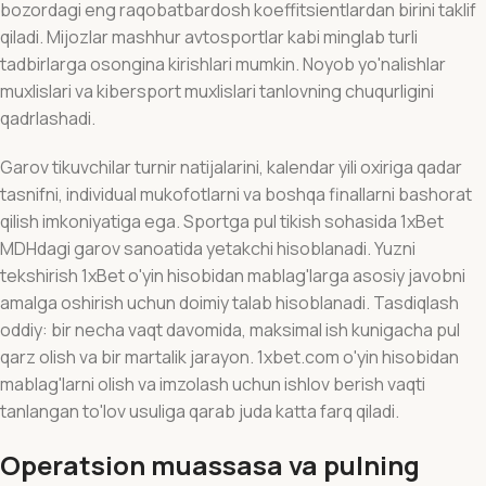
bozordagi eng raqobatbardosh koeffitsientlardan birini taklif
qiladi. Mijozlar mashhur avtosportlar kabi minglab turli
tadbirlarga osongina kirishlari mumkin. Noyob yo'nalishlar
muxlislari va kibersport muxlislari tanlovning chuqurligini
qadrlashadi.
Garov tikuvchilar turnir natijalarini, kalendar yili oxiriga qadar
tasnifni, individual mukofotlarni va boshqa finallarni bashorat
qilish imkoniyatiga ega. Sportga pul tikish sohasida 1xBet
MDHdagi garov sanoatida yetakchi hisoblanadi. Yuzni
tekshirish 1xBet o'yin hisobidan mablag'larga asosiy javobni
amalga oshirish uchun doimiy talab hisoblanadi. Tasdiqlash
oddiy: bir necha vaqt davomida, maksimal ish kunigacha pul
qarz olish va bir martalik jarayon. 1xbet.com o'yin hisobidan
mablag'larni olish va imzolash uchun ishlov berish vaqti
tanlangan to'lov usuliga qarab juda katta farq qiladi.
Operatsion muassasa va pulning