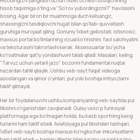
Hisobingizni yangilash uchun 1xbet ochilish bosqichining
hisob taqvimiga o'ting va "So'rov yubordingizmi?" havolasini
bosing. Agar biron bir muammoga duch kelsangiz,
shaxsingizni tasdiqlovchi hujjat bilan qo'llab-quvvatlash
guruhiga murojaat qiling. Qonuniy 1xbet geliostati, istisnosiz,
maxsus portal bo'limlarining vizual ko'rinishini, faol salohiyatini
va teksturasini takrorlashi kerak. Aksessuarlar bo'yicha
ko'rsatmalar qat'iy yondashuvni talab qiladi. Masalan, keling,
"Tarvuz uchun yetarli jazo" bozorini fundamental nuqtai
nazardan tahlil qilaylik. Ushbu veb-sayt faqat videoga
asoslangan va qimor o'yinlari, pul yoki boshqa imtiyozlarni
taklif qilmaydi.
Har bir foydalanuvchi ushbu kompaniyaning veb-saytida pul
tikishni o'rganishdan zavqlanadi. Qulay va ko'p funksiyali
platformaga ega bo'lmagan holda, bu kasb sportning keng
turlarini ham taklif etadi. Aviatsiyaga pul tikishdan tashqari,
1xBet veb-sayti boshqa maxsus ko'ngilochar imkoniyatlarni
ham taklif etadi — haqiqiy dilerlar bilan kazino va jonli kazino,