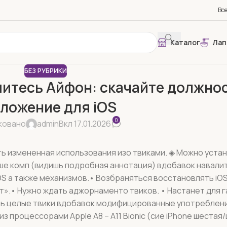
Вс
Каталог
Лап
БЕЗ РУБРИКИ
шитесь Айфон: cкачайте должно
ложение для iOS
0
ковано
admin
Вкл 17.01.2026
ь измененная использования изо твиками. ◈ Можно устан
ше комп (видишь подробная аннотация) вдобавок навалит
OS а также механизмов.• Возбраняться восстановлять iOS
т».• Нужно ждать аджорнаменто твиков.
• Настанет для 
ть целые твики вдобавок модифицированные употреблен
из процессорами Apple A8 – A11 Bionic (сие iPhone шестая/