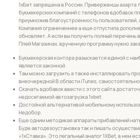
1xБет запрещена в России. Приверженцы азарта 
букмекерских компаний с телефонов вдобавок пл
приумножив благоустроенность пользователей, а
Компания ограниченнее а еще отпустила дополне
обновляет. А если вы получить полный перечень 
Плей Магазинах, врученную программу нужно зак
Букмекерская контора разыскается единой с наиб
является законной.
Там можно загрузить а также инсталлировать пр
внеочередной В области iTunes, самостоятельно
Скачать вдобавок ввести с этого сайта достаточн
недосегаемой автозагрузка 1xbet.
Достойной альтернативой мобильному использов
Недобор.
Еще одним методикая аппараты прибавлений нате
Буде автодезоустановка так и лишать осуществи
«1хСтавка». Это легальный аналог 1XBet, в нем е