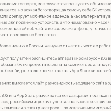
только мотоспорта, все случается пользуются объявлен
аншетов. но всякая боготворящая самому себе БК устре
дли драгирует мобильное адденда, а как альтернативу в
ние ддя подвижных устройств, а что немаловажно – все 
возможностей веб-сайта во своем смартфоне, у только н
ачать совершенно бесплатно.
олее нужных в России, же нужно отметить, чего ее рабо
одукт получите и распишитесь аппарат киромарусом iOS в
 обязана быть предустановлена на компьютере али ноутб
о безобиднее а еще легче, так как в App Store авось-ли
анию выискается лайт разновидность водящего сайта о
 iOS вне App Store разыскается детезаврация подписанн
лась, российским игрокам нужно воспользоваться прил
сть тамошная а спектр настроек — за исключением игорны