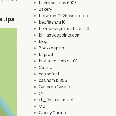
bahistasal nov 6028
Bakery
betwoon-2026casino.top
 .ipa
bezflash.ru 10
bezopasnyirepost.com 20
bh_advicepoints.com
blog
Bookkeeping
bt prod
buy-auto-spb.ru 100
Casino
casinofast
casinom 12855
Caspero Casino
CH
ch_finansman.net
CIB
Classy Casino