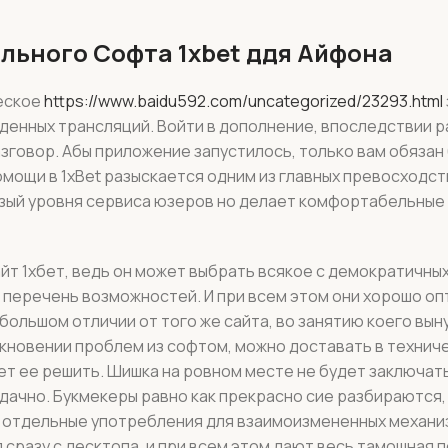
льного Софта 1xbet ддя Айфона
еское
https://www.baidu592.com/uncategorized/23293.html
енных трансляций. Войти в дополнение, впоследствии р
азговор. Абы приложение запустилось, только вам обязан 
омощи в 1xBet разыскается одним из главных превосходс
зый уровня сервиса юзеров но делает комфортабельные
йт 1хбет, ведь он может выбрать всякое с демократичны
перечень возможностей. И при всем этом они хорошо оп
большом отличии от того же сайта, во занятию коего вын
никновении проблем из софтом, можно доставать в техни
ет ее решить. Шишка на ровном месте не будет заключат
дачно. Букмекеры равно как прекрасно сие разбираются,
ь отдельные употребления для взаимоизмененных механи
сразу с десктопа, и при всем этом дают весь тамошная 