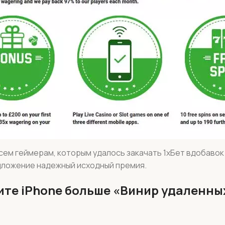
сем геймерам, которым удалось закачать 1хБет вдобавок
дложение надежный исходный премия.
ите iPhone больше «Винир удаленны