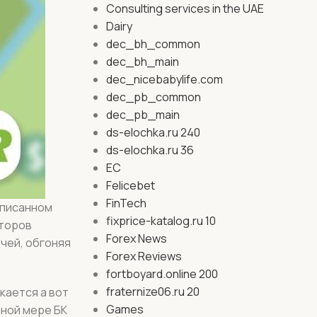
Consulting services in the UAE
Dairy
dec_bh_common
dec_bh_main
dec_nicebabylife.com
dec_pb_common
dec_pb_main
ds-elochka.ru 240
ds-elochka.ru 36
EC
Felicebet
FinTech
дписанном
fixprice-katalog.ru 10
яторов
Forex News
чей, обгоняя
Forex Reviews
fortboyard.online 200
fraternize06.ru 20
кается а вот
Games
вной мере БК