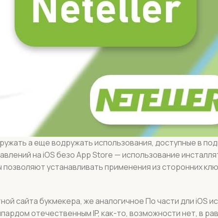
ружать а еще водружать использования, доступные в по
авлений на iOS безо App Store — использование инсталл
 позволяют устанавливать применения из сторонних клю
тной сайта букмекера, же аналогичное По части дли iOS ис
пардом отечественным IP, как-то, возможности нет, в ра