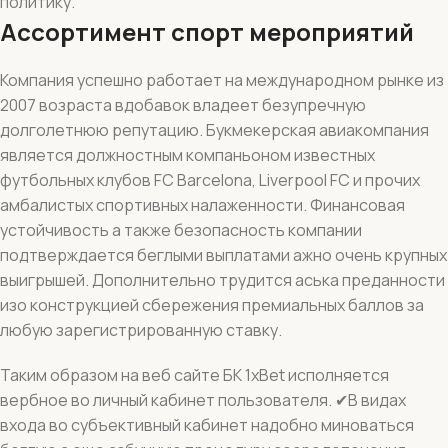
политику.
Ассортимент спорт мероприятий
Компания успешно работает на международном рынке из
2007 возраста вдобавок владеет безупречную
долголетнюю репутацию. Букмекерская авиакомпания
является должностным компаньоном известных
футбольных клубов FC Barcelona, Liverpool FC и прочих
амбалистых спортивных налаженности. Финансовая
устойчивость а также безопасность компании
подтверждается беглыми выплатами ажно очень крупных
выигрышей. Дополнительно трудится аська преданности
изо конструкцией сбережения премиальных баллов за
любую зарегистрированную ставку.
Таким образом на веб сайте БК 1xBet исполняется
вербное во личный кабинет пользователя. ✔В видах
входа во субъективный кабинет надобно миноваться