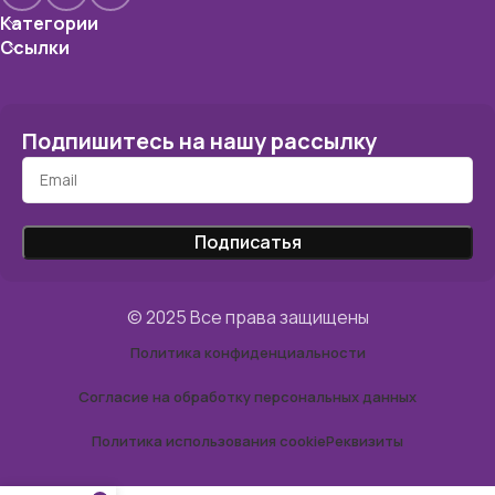
Категории
Ссылки
Подпишитесь на нашу рассылку
© 2025 Все права защищены
Политика конфиденциальности
Согласие на обработку персональных данных
Политика использования cookie
Реквизиты