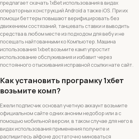
предлагает скачать 1xBet использования в видах
операторных конструкций Android а также iOS. При их
помощи беттеры повышают верифицировать без
движением состязаний, танцевать ставки и выводить
средства в любом месте из подходом для вебу и не
посещать найтованными ко Компьютер. Машина
использования 1xbet возьмите камп упростит
использование обслуживания и избавит через
постоянного отыскивания исправной ссылки нате сайт.
Как установить програмку 1хбет
возьмите комп?
Ежели подписчик основал учетную аккаунт возьмите
официальном сайте одних аноним недобор или а с
помощью мобильной версии, в таком случае для него в
видах использования применения получите и
распишитесь айфоне достаточно миноваться