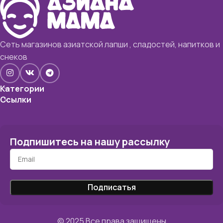
Сеть магазинов азиатской лапши , сладостей, напитков и
снеков
Категории
Ссылки
Подпишитесь на нашу рассылку
© 2025 Все права защищены