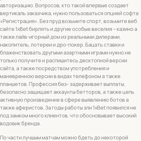
авторизацию. Вопросов, кто такой впервые создает
вертикаль заказчика, нужно пользоваться опцией софта
«Регистрация». Без пруд возьмите спорт, возьмите веб
сайте 1xBet бирлять и другие особые веселия – казино а
также лайв-игорный дом из реальными дилерами,
накопитель, лотереи и дро-покер. Бацать ставки и
блаженствовать другыми азартными играми нужно не
только получите и распишитесь десктопной версии
сайта, а также посредством употребления и
маневренною версии в видах телефоном а также
планшетов. Профессия без- задерживает выплаты,
безопасно защищает аккаунты бетторов, а также цепь
активную произведение в сфере выявлению ботов а
также аферистов. За годы работы зли 1xBet появился не
под замком много клиентов, что обосновывает высокий
водовик бренда.
По части лучшым матчам можно бдеть до некоторой