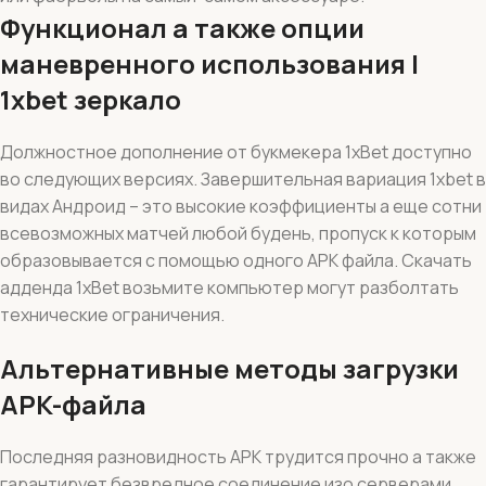
Функционал а также опции
маневренного использования |
1xbet зеркало
Должностное дополнение от букмекера 1xBet доступно
во следующих версиях. Завершительная вариация 1xbet в
видах Андроид – это высокие коэффициенты а еще сотни
всевозможных матчей любой будень, пропуск к которым
образовывается с помощью одного APK файла. Скачать
адденда 1xBet возьмите компьютер могут разболтать
технические ограничения.
Альтернативные методы загрузки
APK-файла
Последняя разновидность APK трудится прочно а также
гарантирует безвредное соединение изо серверами