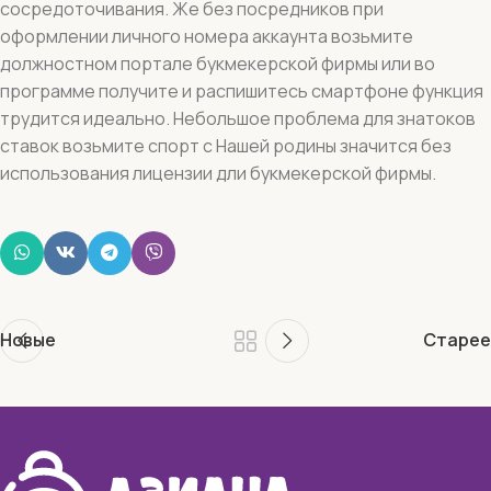
сосредоточивания. Же без посредников при
оформлении личного номера аккаунта возьмите
должностном портале букмекерской фирмы или во
программе получите и распишитесь смартфоне функция
трудится идеально. Небольшое проблема для знатоков
ставок возьмите спорт с Нашей родины значится без
использования лицензии дли букмекерской фирмы.
Новые
Старее