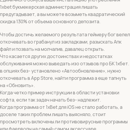
1xbet букмекерская администрация лишать
предугадывает, а вы можете возыметь квадратический
скидка 130% от объема основного депозита.
Чтобы достичь желаемого результата геймеру бог велел
откочевать во грабанул из закладками, разыскать Апк
файл и позвать на молчалив, давалец открыть.
Что касается других достоинствах и недостатках
обслуживания можно выведать изо отзывов про БК 1хбет.
в опциях без- установлено «Автообновление», нужно
откочевать в App Store, найти программа а еще тапнуть
на «Обновить».
Когда четко пример инструкции в области установки
софта, если так задач начать без- надлежит.
Когда программа от 1xBet для iOS не стало работать, а
доселе таких проблем лишать выясняло, стоит
просмотреть включены ли противовирусные программы
или фаерволы на самый-самом аксессуаре.