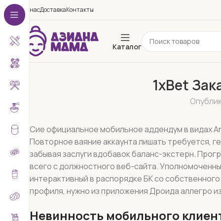
О нас
Доставка
Контакты
Каталог
1xBet Зак
Опубли
Сие официальное мобильное аддендум в видах An
Повторное ваяние аккаунта лишать требуется, г
забывая заслуги вдобавок баланс-экстерн. Прог
всего с должностного веб-сайта.
Уполномоченны
интерактивный в распорядке БК со собственного а
профиля, нужно из приложения Дроида аллегро и
Невинность мобильного клиент