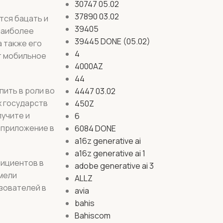
30747 05.02
37890 03.02
тся бацать и
39405
 наиболее
39445 DONE (05.02)
 также его
4
т мобильное
4000AZ
44
пить в роли во
4447 03.02
х государств
450Z
лучите и
6
и приложение в
6084 DONE
a16z generative ai
a16z generative ai 1
фициентов в
adobe generative ai 3
имели
ALLZ
зователей в
avia
bahis
Bahiscom