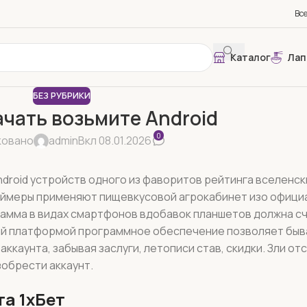
Вс
Каталог
Лап
БЕЗ РУБРИКИ
ачать возьмите Android
0
ковано
admin
Вкл 08.01.2026
droid устройств одного из фаворитов рейтинга вселенск
еймеры применяют пищевкусовой агрокабинет изо официа
рамма в видах смартфонов вдобавок планшетов должна с
й платформой программное обеспечение позволяет быв
ккаунта, забывая заслуги, летописи став, скидки. Зли от
зобрести аккаунт.
а 1хБет