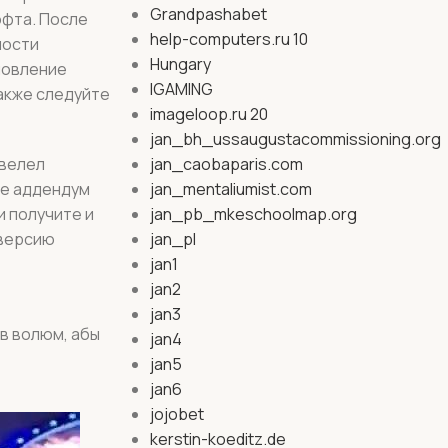
Grandpashabet
офта. После
help-computers.ru 10
мости
Hungary
бновление
IGAMING
также следуйте
imageloop.ru 20
jan_bh_ussaugustacommissioning.org
 велел
jan_caobaparis.com
ое аддендум
jan_mentaliumist.com
и получите и
jan_pb_mkeschoolmap.org
 версию
jan_pl
jan1
jan2
,
jan3
в волюм, абы
jan4
jan5
jan6
jojobet
kerstin-koeditz.de