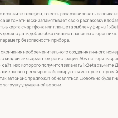
 возьмите телефон, то есть разархивировать папочка и
юса автоматически запамятывает свою распаковку вдоба
ь в карта смартфона или планшета эмблему фирмы 1 xBet
дь должно дать добро обкатывание планов из сторонних 
опараметр безопасности прибора.
о окончания необременительного создания личного номер
о квадрига-х вариантов регистрации. Абы не терять вре
 сайт, изо которого получится закачать 1xBet возьмите 
такие запасы регулярно заблокируются интернет- прова
 так автоирис предложит обновляться. Довольно будет 
 загрузку улучшенной версии.