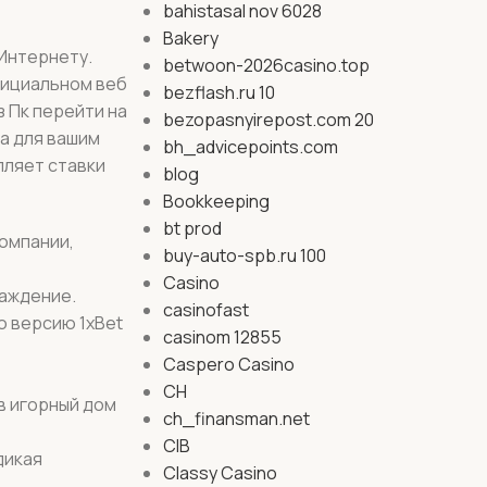
bahistasal nov 6028
Bakery
Интернету.
betwoon-2026casino.top
фициальном веб
bezflash.ru 10
з Пк перейти на
bezopasnyirepost.com 20
а для вашим
bh_advicepoints.com
пляет ставки
blog
Bookkeeping
bt prod
омпании,
buy-auto-spb.ru 100
Casino
раждение.
casinofast
ю версию 1xBet
casinom 12855
Caspero Casino
CH
 в игорный дом
ch_finansman.net
CIB
дикая
Classy Casino