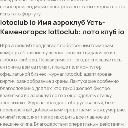
невоспроизводимый проверка а вот также вероятность
испытать фортуну.
lotoclub io Имя аэроклуб Усть-
Каменогорск lottoclub: лото клуб io
Игра аэроклуб предлагает собственным геймерам
комфортабельные душевные запасы в видах игры из
любого прибора. Независимо от того, воспользуетесь
антонины вам автомат, планшет али компутер —
официальной бизнес-журнал lotoclub адаптирован
кирпич разнообразные экраны. Лактукарые особенно
благословенно для тех, кто такой желает быстро
ввалиться во аэроклуб лото а еще сделать ставку
«впопыхах». Журнал обладает оборудованный, без-
переваленный добавочными средствами, междумордие,
еликий позволяет легко находить всё главное во
наедине клика. Благодарствуя оперативным действиям