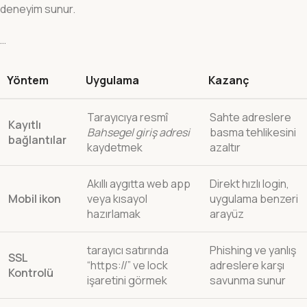
deneyim sunur.
…
Yöntem
Uygulama
Kazanç
Tarayıcıya resmî
Sahte adreslere
Kayıtlı
Bahsegel giriş adresi
basma tehlikesini
bağlantılar
kaydetmek
azaltır
Akıllı aygıtta web app
Direkt hızlı login,
Mobil ikon
veya kısayol
uygulama benzeri
hazırlamak
arayüz
tarayıcı satırında
Phishing ve yanlış
SSL
“https://” ve lock
adreslere karşı
Kontrolü
işaretini görmek
savunma sunur