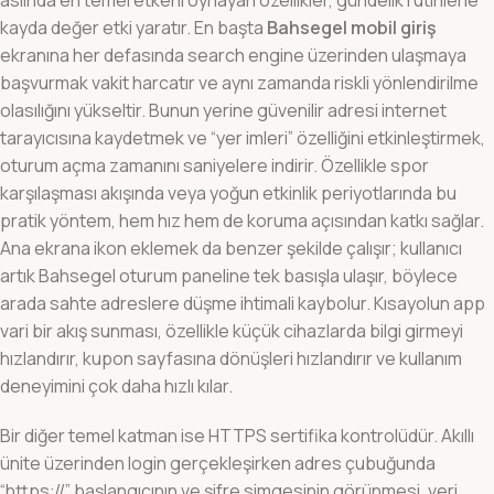
kayda değer etki yaratır. En başta
Bahsegel mobil giriş
ekranına her defasında search engine üzerinden ulaşmaya
başvurmak vakit harcatır ve aynı zamanda riskli yönlendirilme
olasılığını yükseltir. Bunun yerine güvenilir adresi internet
tarayıcısına kaydetmek ve “yer imleri” özelliğini etkinleştirmek,
oturum açma zamanını saniyelere indirir. Özellikle spor
karşılaşması akışında veya yoğun etkinlik periyotlarında bu
pratik yöntem, hem hız hem de koruma açısından katkı sağlar.
Ana ekrana ikon eklemek da benzer şekilde çalışır; kullanıcı
artık Bahsegel oturum paneline tek basışla ulaşır, böylece
arada sahte adreslere düşme ihtimali kaybolur. Kısayolun app
vari bir akış sunması, özellikle küçük cihazlarda bilgi girmeyi
hızlandırır, kupon sayfasına dönüşleri hızlandırır ve kullanım
deneyimini çok daha hızlı kılar.
Bir diğer temel katman ise HTTPS sertifika kontrolüdür. Akıllı
ünite üzerinden login gerçekleşirken adres çubuğunda
“https://” başlangıcının ve şifre simgesinin görünmesi, veri