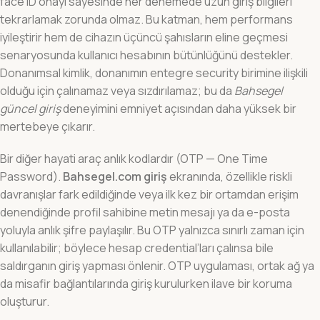
face ID onayı sayesinde her denemede uzun giriş bilgileri
tekrarlamak zorunda olmaz. Bu katman, hem performans
iyileştirir hem de cihazın üçüncü şahısların eline geçmesi
senaryosunda kullanıcı hesabının bütünlüğünü destekler.
Donanımsal kimlik, donanımın entegre security birimine ilişkili
olduğu için çalınamaz veya sızdırılamaz; bu da
Bahsegel
güncel giriş
deneyimini emniyet açısından daha yüksek bir
mertebeye çıkarır.
Bir diğer hayati araç anlık kodlardır (OTP — One Time
Password).
Bahsegel.com giriş
ekranında, özellikle riskli
davranışlar fark edildiğinde veya ilk kez bir ortamdan erişim
denendiğinde profil sahibine metin mesajı ya da e-posta
yoluyla anlık şifre paylaşılır. Bu OTP yalnızca sınırlı zaman için
kullanılabilir; böylece hesap credential’ları çalınsa bile
saldırganın giriş yapması önlenir. OTP uygulaması, ortak ağ ya
da misafir bağlantılarında giriş kurulurken ilave bir koruma
oluşturur.