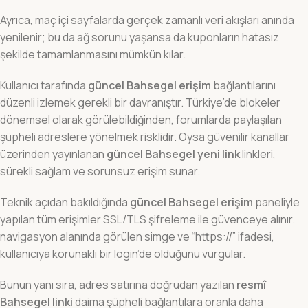
Ayrıca, maç içi sayfalarda gerçek zamanlı veri akışları anında
yenilenir; bu da ağ sorunu yaşansa da kuponların hatasız
şekilde tamamlanmasını mümkün kılar.
Kullanıcı tarafında
güncel Bahsegel erişim
bağlantılarını
düzenli izlemek gerekli bir davranıştır. Türkiye’de blokeler
dönemsel olarak görülebildiğinden, forumlarda paylaşılan
şüpheli adreslere yönelmek risklidir. Oysa güvenilir kanallar
üzerinden yayınlanan
güncel Bahsegel yeni link
linkleri,
sürekli sağlam ve sorunsuz erişim sunar.
Teknik açıdan bakıldığında
güncel Bahsegel erişim
paneliyle
yapılan tüm erişimler SSL/TLS şifreleme ile güvenceye alınır.
navigasyon alanında görülen simge ve “https://” ifadesi,
kullanıcıya korunaklı bir login’de olduğunu vurgular.
Bunun yanı sıra, adres satırına doğrudan yazılan
resmî
Bahsegel linki
daima şüpheli bağlantılara oranla daha