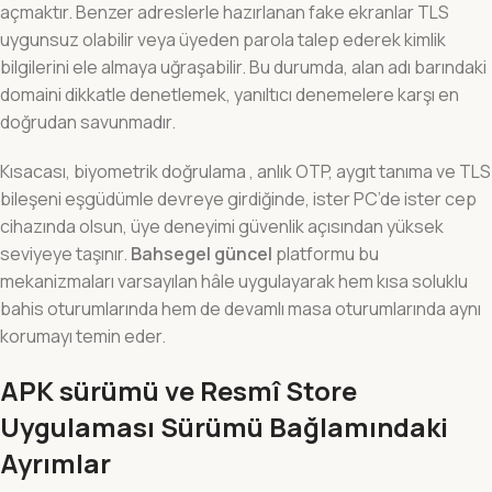
açmaktır. Benzer adreslerle hazırlanan fake ekranlar TLS
uygunsuz olabilir veya üyeden parola talep ederek kimlik
bilgilerini ele almaya uğraşabilir. Bu durumda, alan adı barındaki
domaini dikkatle denetlemek, yanıltıcı denemelere karşı en
doğrudan savunmadır.
Kısacası, biyometrik doğrulama , anlık OTP, aygıt tanıma ve TLS
bileşeni eşgüdümle devreye girdiğinde, ister PC’de ister cep
cihazında olsun, üye deneyimi güvenlik açısından yüksek
seviyeye taşınır.
Bahsegel güncel
platformu bu
mekanizmaları varsayılan hâle uygulayarak hem kısa soluklu
bahis oturumlarında hem de devamlı masa oturumlarında aynı
korumayı temin eder.
APK sürümü ve Resmî Store
Uygulaması Sürümü Bağlamındaki
Ayrımlar