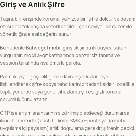
Giriş ve Anlık Şifre
Taşınabilir erişimde koruma, yalnızca bir “şifre doldur ve devam
et” süreci tek başına yeterli değildir; çok seviyeli bir düzenyle
yönetildiğinde asıl değerini sunur.
Bu nedenle
Bahsegel mobil giriş
akışında iki başlıca sütun
vurgulanır: mobil aygıt katmanında benzersiz tanıma ve
session tarafında kısa ömürlü parola.
Parmak iziyle giriş, kilit girme davranışını kullanıcıya
ilişkilendirerek şifre kopya tehditlerini ortadan kaldırır; özellikle
toplu yerlerde veya genel cihazlarda şifreyi gizli koruma
sorumluluğunu azaltır.
OTP ise erişim anahtarının sızdırılmış olabileceği durumlarda
ikinci bir metodla (push bildirimi, SMS, e-posta ya da mobil
uygulama içi paylaşım) anlık doğrulama gerekir; şifrenin geçici
olması, saldırı yüzeyini dakikalarla minimize ederek tehlike