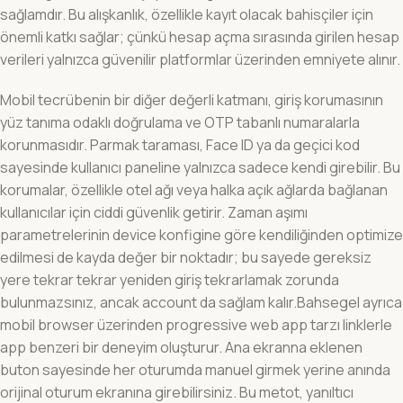
sağlamdır. Bu alışkanlık, özellikle kayıt olacak bahisçiler için
önemli katkı sağlar; çünkü hesap açma sırasında girilen hesap
verileri yalnızca güvenilir platformlar üzerinden emniyete alınır.
Mobil tecrübenin bir diğer değerli katmanı, giriş korumasının
yüz tanıma odaklı doğrulama ve OTP tabanlı numaralarla
korunmasıdır. Parmak taraması, Face ID ya da geçici kod
sayesinde kullanıcı paneline yalnızca sadece kendi girebilir. Bu
korumalar, özellikle otel ağı veya halka açık ağlarda bağlanan
kullanıcılar için ciddi güvenlik getirir. Zaman aşımı
parametrelerinin device konfigine göre kendiliğinden optimize
edilmesi de kayda değer bir noktadır; bu sayede gereksiz
yere tekrar tekrar yeniden giriş tekrarlamak zorunda
bulunmazsınız, ancak account da sağlam kalır.Bahsegel ayrıca
mobil browser üzerinden progressive web app tarzı linklerle
app benzeri bir deneyim oluşturur. Ana ekranna eklenen
buton sayesinde her oturumda manuel girmek yerine anında
orijinal oturum ekranına girebilirsiniz. Bu metot, yanıltıcı