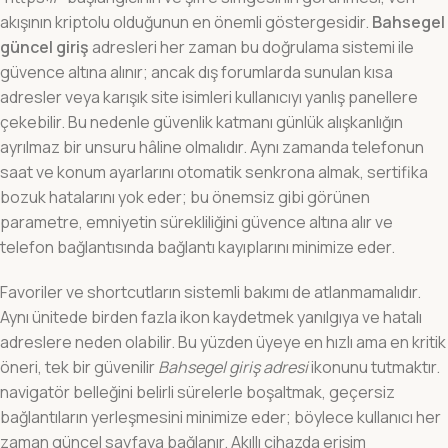
akışının kriptolu olduğunun en önemli göstergesidir.
Bahsegel
güncel giriş
adresleri her zaman bu doğrulama sistemi ile
güvence altına alınır; ancak dış forumlarda sunulan kısa
adresler veya karışık site isimleri kullanıcıyı yanlış panellere
çekebilir. Bu nedenle güvenlik katmanı günlük alışkanlığın
ayrılmaz bir unsuru hâline olmalıdır. Aynı zamanda telefonun
saat ve konum ayarlarını otomatik senkrona almak, sertifika
bozuk hatalarını yok eder; bu önemsiz gibi görünen
parametre, emniyetin sürekliliğini güvence altına alır ve
telefon bağlantısında bağlantı kayıplarını minimize eder.
Favoriler ve shortcutların sistemli bakımı de atlanmamalıdır.
Aynı ünitede birden fazla ikon kaydetmek yanılgıya ve hatalı
adreslere neden olabilir. Bu yüzden üyeye en hızlı ama en kritik
öneri, tek bir güvenilir
Bahsegel giriş adresi
ikonunu tutmaktır.
navigatör belleğini belirli sürelerle boşaltmak, geçersiz
bağlantıların yerleşmesini minimize eder; böylece kullanıcı her
zaman güncel sayfaya bağlanır. Akıllı cihazda erişim