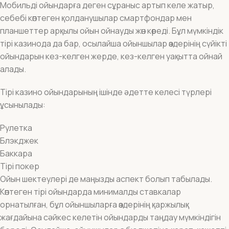
Мобильді ойындарға деген сұраныс артып келе жатыр,
себебі көптеген қолданушылар смартфондар мен
планшеттер арқылы ойын ойнауды жөн көреді. Бұл мүмкіндік
тірі казинода да бар, осылайша ойыншылар өздерінің сүйікті
ойындарын кез-келген жерде, кез-келген уақытта ойнай
алады.
Тірі казино ойындарының ішінде әдетте келесі түрлері
ұсынылады:
Рулетка
Блэкджек
Баккара
Тірі покер
Ойын шектеулері де маңызды аспект болып табылады.
Көптеген тірі ойындарда минималды ставкалар
орнатылған, бұл ойыншыларға өздерінің қаржылық
жағдайына сәйкес келетін ойындарды таңдау мүмкіндігін