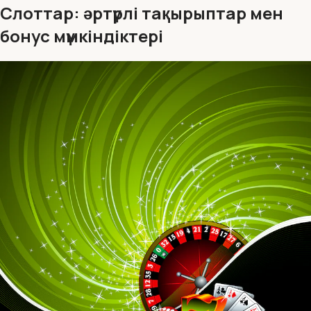
Слоттар: әртүрлі тақырыптар мен
бонус мүмкіндіктері