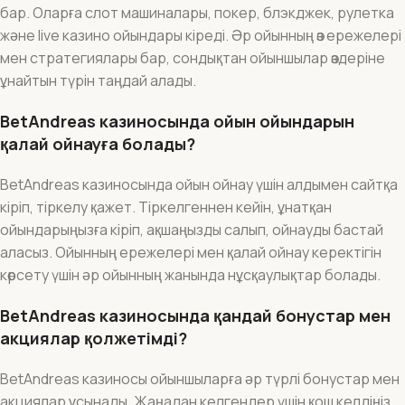
бар. Оларға слот машиналары, покер, блэкджек, рулетка
және live казино ойындары кіреді. Әр ойынның өз ережелері
мен стратегиялары бар, сондықтан ойыншылар өздеріне
ұнайтын түрін таңдай алады.
BetAndreas казиносында ойын ойындарын
қалай ойнауға болады?
BetAndreas казиносында ойын ойнау үшін алдымен сайтқа
кіріп, тіркелу қажет. Тіркелгеннен кейін, ұнатқан
ойындарыңызға кіріп, ақшаңызды салып, ойнауды бастай
аласыз. Ойынның ережелері мен қалай ойнау керектігін
көрсету үшін әр ойынның жанында нұсқаулықтар болады.
BetAndreas казиносында қандай бонустар мен
акциялар қолжетімді?
BetAndreas казиносы ойыншыларға әр түрлі бонустар мен
акциялар ұсынады. Жаңадан келгендер үшін қош келдіңіз