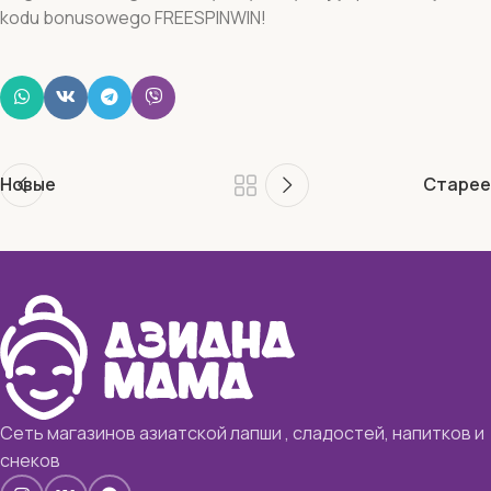
kodu bonusowego FREESPINWIN!
Новые
Старее
Сеть магазинов азиатской лапши , сладостей, напитков и
снеков