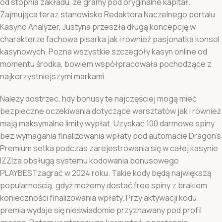
od stopnia zakładu, że gramy pod oryginalne kapitał.
Zajmująca teraz stanowisko Redaktora Naczelnego portalu
Kasyno Analyzer, Justyna przeszła długą koncepcję w
charakterze fachowa pisarka jak i również pasjonatka konsol
kasynowych. Pozna wszystkie szczegóły kasyn online od
momentu środka, bowiem współpracowała pochodzące z
najkorzystniejszymi markami.
Należy dostrzec, hdy bonusy te najczęściej mogą mieć
bezpieczne oczekiwania dotyczące warsztatów jak i również
mają maksymalne limity wypłat. Uzyskać 100 darmowe spiny
bez wymagania finalizowania wpłaty pod automacie Dragon’s
Premium setka podczas zarejestrowania się w całej kasynie
IZZIza obsługą systemu kodowania bonusowego
PLAYBESTzagrać w 2024 roku. Takie kody będą największą
popularnością, gdyż możemy dostać free spiny z brakiem
konieczności finalizowania wpłaty. Przy aktywacji kodu
premia wydaje się nieświadomie przyznawany pod profil