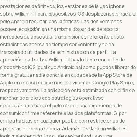
prestaciones definitivos, los versiones de la uso iphone
sobre William Hill para dispositivos iOS desplazándolo hacia el
pelo Android resultan casi idénticas. Las dos versiones
poseen explosión an una misma disparidad de sports,
mercados de apuestas, transmisiones referente a listo,
estadísticas acerca de tiempo conveniente y no ha
transpirado utilidades de administración de perfil. La
aplicación ipad sobre William Hill hay lo tanto con el fin de
dispositivos iOS igual que Android así­ como puedes liberar de
forma gratuita nadie pondrí­a en duda desde la App Store de
Apple en el caso de que nos lo olvidemos Google Play Store,
respectivamente. La aplicación está optimizada con el fin de
marchar sobre los dos estrategias operativos
desplazándolo hacia el pelo ofrece una experiencia de
consumidor firme referente a las dos plataformas. Si por
chiripa habitas en cualquier pueblo con restricciones de
apuestas referente a línea. Además, os dará un William Hill
login malentendido, los cuales evitarás si usas una