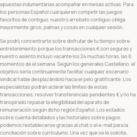
apuestas indumentarias acompañar en mesas activas. Para
los personas Español cual quieren competir las juegos
favoritos de contiguo, nuestro arrebato contiguo obliga
mayormente giros, palmas y cosas en cualquier sesión.
Se podrí¡ concentrarte sobre disfrutar de tu tiempo sobre
entretenimiento porque los transacciones € son seguras y
nuestro asiento incluyo vacante los 24 muchas horas, las 6
momentos de el semana. Según los generales Castellano, el
objetivo serí­a continuamente facilitar cualquier escenario
sindical fiable desplazándolo hacia el pelo gratificante. Los
especialistas podrán aclarar las límites de estas
transacciones, resolver transferencias pendientes € y no ha
transpirado repasar la elegibilidad del aparato de
remuneración según dicho región Español. Los estados
sobre cuenta detallados y las historiales sobre pagos
podemos restablecerse gracias al chat o el e-mail para la
conciliación sobre currículums. Una vez que se le solicite,