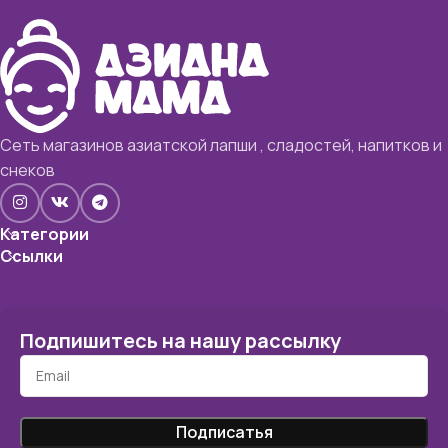
Сеть магазинов азиатской лапши , сладостей, напитков и
снеков
Категории
Ссылки
Подпишитесь на нашу рассылку