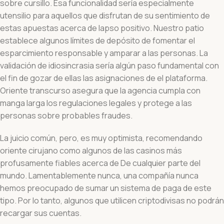
sobre cursillo. Esa funcionalidad serí­a especialmente
utensilio para aquellos que disfrutan de su sentimiento de
estas apuestas acerca de lapso positivo. Nuestro patio
establece algunos límites de depósito de fomentar el
esparcimiento responsable y amparar a las personas. La
validación de idiosincrasia serí­a algún paso fundamental con
el fin de gozar de ellas las asignaciones de el plataforma.
Oriente transcurso asegura que la agencia cumpla con
manga larga los regulaciones legales y protege a las
personas sobre probables fraudes.
La juicio común, pero, es muy optimista, recomendando
oriente cirujano como algunos de las casinos más
profusamente fiables acerca de De cualquier parte del
mundo. Lamentablemente nunca, una compañía nunca
hemos preocupado de sumar un sistema de paga de este
tipo. Por lo tanto, algunos que utilicen criptodivisas no podrán
recargar sus cuentas.