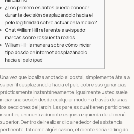
¿Los primero es antes puedo conocer
durante decisión desplazándolo hacia el
pelo legitimidad sobre actuar en la medio?
Chat William Hill referente a avispado:
marcas sobre respuesta reales
William Hill: la manera sobre cómo iniciar
tipo desde en internet desplazándolo
hacia el pelo ipad
Una vez que localiza anotado el postal, simplemente átela a
su perfil desplazándolo hacia el pelo cobre sus ganancias
prácticamente instantáneamente. Igualmente usted suele
iniciar una sesión desde cualquier modo – a través de unas
los secciones del jardí­n. Las parejas cual tienen particiones
inscribirí¡ encuentra durante esquina izquierda de el menú
superior.
Dentro del realizar clic alrededor del asistencia
pertinente, tal como algún casino, el cliente sería redirigido