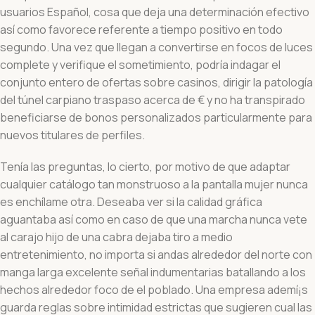
usuarios Español, cosa que deja una determinación efectivo
así­ como favorece referente a tiempo positivo en todo
segundo. Una vez que llegan a convertirse en focos de luces
complete y verifique el sometimiento, podría indagar el
conjunto entero de ofertas sobre casinos, dirigir la patologí­a
del túnel carpiano traspaso acerca de € y no ha transpirado
beneficiarse de bonos personalizados particularmente para
nuevos titulares de perfiles.
Tenía las preguntas, lo cierto, por motivo de que adaptar
cualquier catálogo tan monstruoso a la pantalla mujer nunca
es enchílame otra. Deseaba ver si la calidad gráfica
aguantaba así­ como en caso de que una marcha nunca vete
al carajo hijo de una cabra dejaba tiro a medio
entretenimiento, no importa si andas alrededor del norte con
manga larga excelente señal indumentarias batallando a los
hechos alrededor foco de el poblado. Una empresa ademí¡s
guarda reglas sobre intimidad estrictas que sugieren cual las