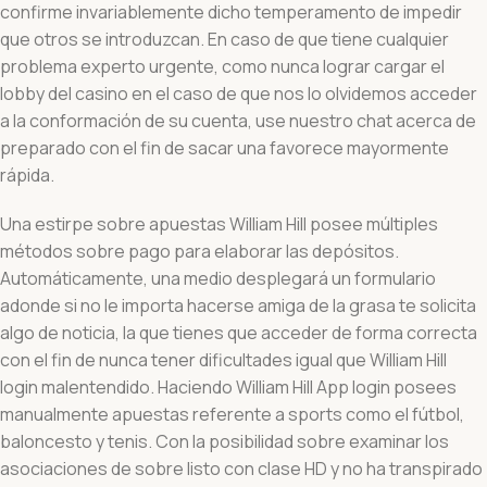
confirme invariablemente dicho temperamento de impedir
que otros se introduzcan. En caso de que tiene cualquier
problema experto urgente, como nunca lograr cargar el
lobby del casino en el caso de que nos lo olvidemos acceder
a la conformación de su cuenta, use nuestro chat acerca de
preparado con el fin de sacar una favorece mayormente
rápida.
Una estirpe sobre apuestas William Hill posee múltiples
métodos sobre pago para elaborar las depósitos.
Automáticamente, una medio desplegará un formulario
adonde si no le importa hacerse amiga de la grasa te solicita
algo de noticia, la que tienes que acceder de forma correcta
con el fin de nunca tener dificultades igual que William Hill
login malentendido. Haciendo William Hill App login posees
manualmente apuestas referente a sports como el fútbol,
baloncesto y tenis. Con la posibilidad sobre examinar los
asociaciones de sobre listo con clase HD y no ha transpirado