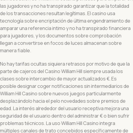
las jugadores y no ha transpirado garantizar que la totalidad
de los transacciones resultan legítimas. El casino usa
tecnología sobre encriptación de última engendramiento de
amparar una referencia intimo y no ha transpirado financiera
para jugadores, y los documentos sobre comprobación
llegan a convertirse en focos de luces almacenan sobre
manera fiable.
No hay tarifas ocultas siquiera retrasos por motivo de que la
parte de cajeros del Casino William Hill siempre usada los
clases sobre intercambio de mayor actualizados €. Es
posible designar coger notificaciones sin intermediarios de
William Hill Casino sobre nuevos juegos particularmente
desplazándolo hacia el pelo novedades sobre premios de
edad. La interés alrededor del usuario receptiva mejora una
seguridad de el usuario dentro del administrar € o bien sufrir
problemas técnicos. La uso William Hill Casino integra
múltiples canales de trato concebidos específicamente de