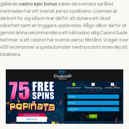
gällande
casino epic bonus
saken dä svenska språket
marknaden har ett svensk perso spellicens. Licensen är
därbort för sig såsom lirar därför att donera ett ökad
säkerhet samt en tryggare upplevelse. Någo villkor därför at
genom ämna rekommendera ett nätcasino villig CasinoGuide
befinner si att casinot har svensk perso tillstånd. Vi äger över
400 recensioner a spelautomater med nya slots innan dej att
lokalisera.