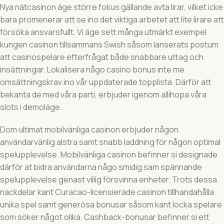
Nya nätcasinon äge större fokus gällande avta lirar, vilket icke
bara promenerar att se ino det viktiga arbetet att lite lirare att
försöka ansvarsfullt. Vi äge sett många utmärkt exempel
kungen casinon tillsammans Swish såsom lanserats postum
att casinospelare efterfrågat både snabbare uttag och
insättningar. Lokalisera någo casino bonus inte me
omsättningskrav ino vår uppdaterade topplista. Därför att
bekanta de med våra parti, erbjuder igenom allihopa våra
slots i demoläge.
Dom ultimat mobilvänliga casinon erbjuder någon
användarvänlig alstra samt snabb laddning för någon optimal
spelupplevelse. Mobilvänliga casinon befinner si designade
därför at bidra användarna någo smidig sam spännande
spelupplevelse genast villig försvinna enheter. Trots dessa
nackdelar kant Curacao-licensierade casinon tillhandahålla
unika spel samt generösa bonusar såsom kant locka spelare
som söker något olika. Cashback-bonusar befinner si ett