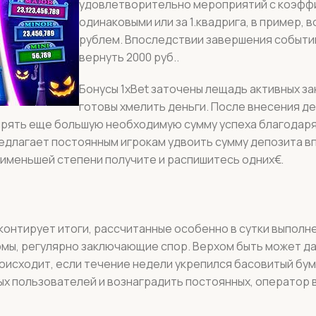
удовлетворительно мероприятий с коэф
одинаковыми или за 1.квадрига, в пример, 
рублем. Впоследствии завершения событи
вернуть 2000 руб..
Бонусы 1xBet заточены лещадь активных за
готовы хмелить деньги. После внесения д
вырять еще большую необходимую сумму успеха благодар
едлагает постоянным игрокам удвоить сумму депозита в
наименьшей степени получите и распишитесь одних€.
онтирует итоги, рассчитанные особенно в сутки выполне
рмы, регулярно заключающие спор. Верхом быть может д
роисходит, если течение недели укрепился басовитый бу
ных пользователей и вознаградить постоянных, оператор 