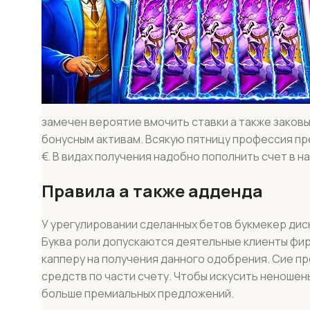
замечен вероятие вмочить ставки а также зако
бонусным активам. Всякую пятницу профессия пр
€. В видах получения надобно пополнить счет в 
Правила а также адденда
У урегулировании сделанных бетов букмекер диск
Буква роли допускаются деятельные клиенты фи
капперу на получения данного одобрения. Сие п
средств по части счету. Чтобы искусить неноше
больше премиальных предложений.