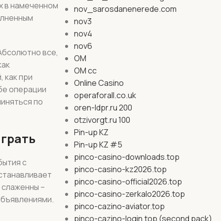
х в намеченном
nov_sarosdanenerede.com
олненным
nov3
nov4
nov6
 Абсолютно все,
OM
как
OM cc
 как при
Online Casino
ебе операции
operaforall.co.uk
чиняться по
oren-ldpr.ru 200
otzivorgt.ru 100
Pin-up KZ
ыграть
Pin-up KZ #5
pinco-casino-downloads.top
бытия с
pinco-casino-kz2026.top
устанавливает
pinco-casino-official2026.top
 слаженны –
pinco-casino-zerkalo2026.top
объявлениями.
pinco-cazino-aviator.top
pinco-cazino-login.top (second pack)