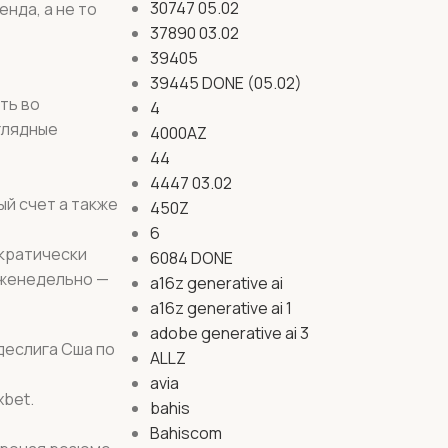
30747 05.02
нда, а не то
37890 03.02
39405
39445 DONE (05.02)
ть во
4
глядные
4000AZ
44
4447 03.02
й счет а также
450Z
6
кратически
6084 DONE
еженедельно —
a16z generative ai
a16z generative ai 1
adobe generative ai 3
деслига Сша по
ALLZ
avia
xbet.
bahis
Bahiscom