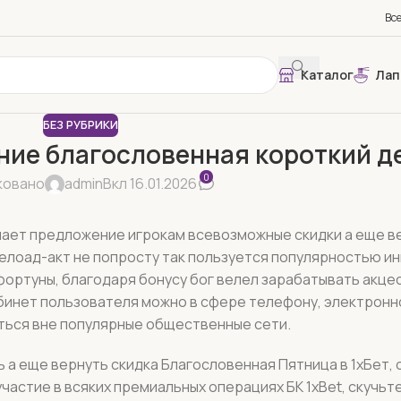
Вс
Каталог
Лап
БЕЗ РУБРИКИ
ние благословенная короткий д
0
ковано
admin
Вкл 16.01.2026
ает предложение игрокам всевозможные скидки а еще ве
релоад-акт не попросту так пользуется популярностью и
 фортуны, благодаря бонусу бог велел зарабатывать акц
абинет пользователя можно в сфере телефону, электронно
ться вне популярные общественные сети.
ь а еще вернуть скидка Благословенная Пятница в 1хБет,
частие в всяких премиальных операциях БК 1xBet, скучьте