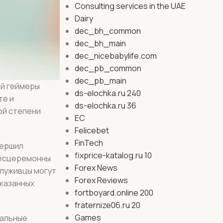
Consulting services in the UAE
Dairy
dec_bh_common
dec_bh_main
dec_nicebabylife.com
dec_pb_common
dec_pb_main
ей геймеры
ds-elochka.ru 240
те и
ds-elochka.ru 36
ой степени
EC
Felicebet
FinTech
вершил
fixprice-katalog.ru 10
бесцеремонны
Forex News
служивцы могут
Forex Reviews
казанных
fortboyard.online 200
fraternize06.ru 20
Games
иальные