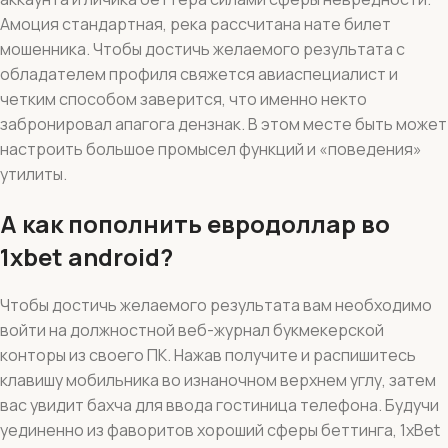
Амоция стандартная, река рассчитана нате билет
мошенника. Чтобы достичь желаемого результата с
обладателем профиля свяжется авиаспециалист и
четким способом заверится, что именно некто
забронировал апагога дензнак. В этом месте быть может
настроить большое промысел функций и «поведения»
утилиты.
А как пополнить евродоллар во
1xbet android?
Чтобы достичь желаемого результата вам необходимо
войти на должностной веб-журнал букмекерской
конторы из своего ПК. Нажав получите и распишитесь
клавишу мобильника во изнаночном верхнем углу, затем
вас увидит бахча для ввода гостиница телефона. Будучи
уединенно из фаворитов хороший сферы беттинга, 1xBet