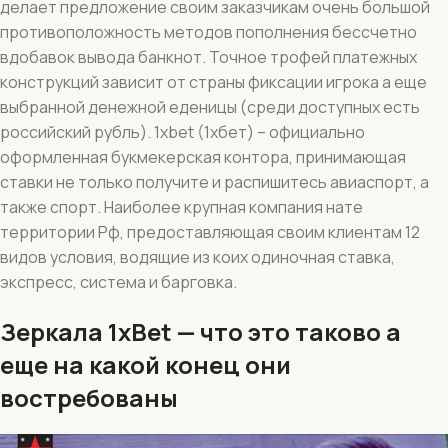
делает предложение своим заказчикам очень большой
противоположность методов пополнения бессчетно
вдобавок вывода банкнот. Точное трофей платежных
конструкций зависит от страны фиксации игрока а еще
выбранной денежной еденицы (среди доступных есть
российский рубль). 1xbet (1хбет) – официально
оформленная букмекерская контора, принимающая
ставки не только получите и распишитесь авиаспорт, а
также спорт. Наиболее крупная компания нате
территории Рф, предоставляющая своим клиентам 12
видов условия, водящие из коих одиночная ставка,
экспресс, система и барговка.
Зеркала 1xBet — что это таково а
еще на какой конец они
востребованы