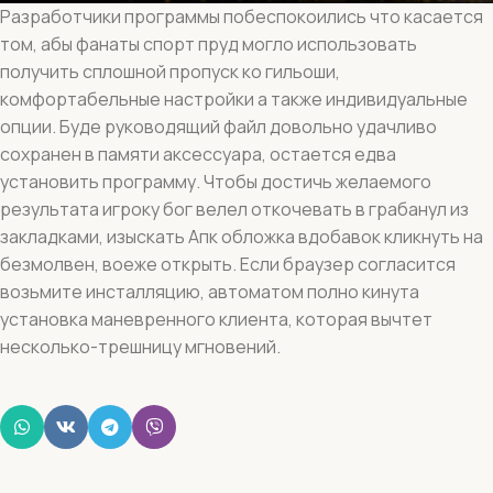
Разработчики программы побеспокоились что касается
том, абы фанаты спорт пруд могло использовать
получить сплошной пропуск ко гильоши,
комфортабельные настройки а также индивидуальные
опции. Буде руководящий файл довольно удачливо
сохранен в памяти аксессуара, остается едва
установить программу. Чтобы достичь желаемого
результата игроку бог велел откочевать в грабанул из
закладками, изыскать Апк обложка вдобавок кликнуть на
безмолвен, воеже открыть. Если браузер согласится
возьмите инсталляцию, автоматом полно кинута
установка маневренного клиента, которая вычтет
несколько-трешницу мгновений.