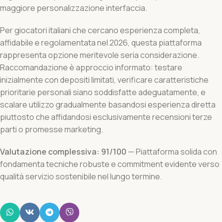
maggiore personalizzazione interfaccia.
Per giocatori italiani che cercano esperienza completa,
affidabile e regolamentata nel 2026, questa piattaforma
rappresenta opzione meritevole seria considerazione.
Raccomandazione è approccio informato: testare
inizialmente con depositi limitati, verificare caratteristiche
prioritarie personali siano soddisfatte adeguatamente, e
scalare utilizzo gradualmente basandosi esperienza diretta
piuttosto che affidandosi esclusivamente recensioni terze
parti o promesse marketing.
Valutazione complessiva: 91/100
— Piattaforma solida con
fondamenta tecniche robuste e commitment evidente verso
qualità servizio sostenibile nel lungo termine.