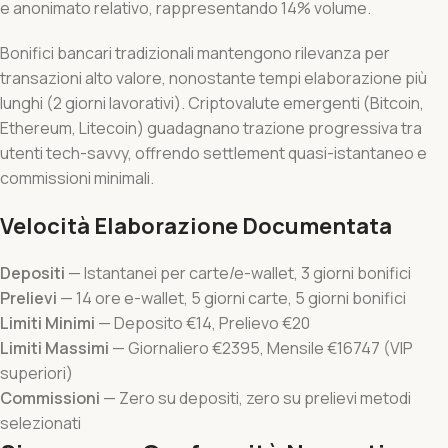
e anonimato relativo, rappresentando 14% volume.
Bonifici bancari tradizionali mantengono rilevanza per
transazioni alto valore, nonostante tempi elaborazione più
lunghi (2 giorni lavorativi). Criptovalute emergenti (Bitcoin,
Ethereum, Litecoin) guadagnano trazione progressiva tra
utenti tech-savvy, offrendo settlement quasi-istantaneo e
commissioni minimali.
Velocità Elaborazione Documentata
Depositi
— Istantanei per carte/e-wallet, 3 giorni bonifici
Prelievi
— 14 ore e-wallet, 5 giorni carte, 5 giorni bonifici
Limiti Minimi
— Deposito €14, Prelievo €20
Limiti Massimi
— Giornaliero €2395, Mensile €16747 (VIP
superiori)
Commissioni
— Zero su depositi, zero su prelievi metodi
selezionati