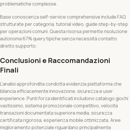
problematiche complesse.
Base conoscenza self-service comprehensive include FAQ
strutturate per categoria, tutorial video, guide step-by-step
per operazioni comuni. Questa risorsa permette risoluzione
autonoma 67% query tipiche senza necessità contatto
diretto supporto.
Conclusioni e Raccomandazioni
Finali
L’analisi approfondita condotta evidenzia piattaforma che
bilancia efficacemente innovazione, sicurezza e user
experience. Punti forza identificati includono catalogo giochi
vastissimo, sistema promozionale competitivo, velocità
transazioni documentata superiore media, sicurezza
certificata rigorosa, esperienza mobile ottimizzata. Aree
miglioramento potenziale riguardano principalmente