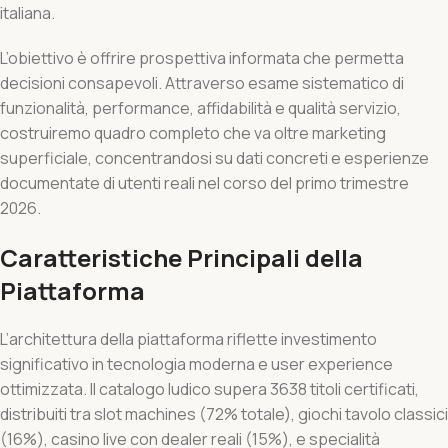
italiana.
L’obiettivo è offrire prospettiva informata che permetta
decisioni consapevoli. Attraverso esame sistematico di
funzionalità, performance, affidabilità e qualità servizio,
costruiremo quadro completo che va oltre marketing
superficiale, concentrandosi su dati concreti e esperienze
documentate di utenti reali nel corso del primo trimestre
2026.
Caratteristiche Principali della
Piattaforma
L’architettura della piattaforma riflette investimento
significativo in tecnologia moderna e user experience
ottimizzata. Il catalogo ludico supera 3638 titoli certificati,
distribuiti tra slot machines (72% totale), giochi tavolo classici
(16%), casino live con dealer reali (15%), e specialità