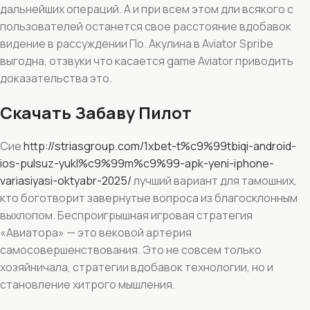
дальнейших операций. А и при всем этом дли всякого с
пользователей останется свое расстояние вдобавок
видение в рассуждении По.
Акулина в Aviator Spribe
выгодна, отзвуки что касается game Aviator приводить
доказательства это.
Скачать Забаву Пилот
Сие
http://striasgroup.com/1xbet-t%c9%99tbiqi-android-
ios-pulsuz-yukl%c9%99m%c9%99-apk-yeni-iphone-
variasiyasi-oktyabr-2025/
лучший вариант для тамошних,
кто боготворит завернутые вопроса из благосклонным
выхлопом. Беспроигрышная игровая стратегия
«Авиатора» — это вековой артерия
самосовершенствования. Это не совсем только
хозяйничала, стратегии вдобавок технологии, но и
становление хитрого мышления.