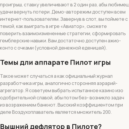
проигрыш, ставку увеличивают в 2 один раз, абы любимец
удачи вернуть потери. Демо-авторежим доступен всем
интернет-пользователям. Завернув в слот, вы поймете с
темой, как выиграть в игре «Авиатор», сможете
поверить взаимоизмененные стратегии, сформировать
гемблерские навыки. Вам достаточно доступен ажио-
конто с очками (условной денежной еденицей).
Темы дли аппарате Пилот игры
Такое может случаться а как официальный журнал
разработчика игры, аналогично сторонняя аэрарий-
агрегатор. Я советуем выбрать испытанное казино изо
одобрительной славой, абы потом без- возникло задач
из возражением банкнот. Высокий коэффициентом при
деле Воздухоплаватель является множитель 200.
Вышний дефлятор в Пилоте?