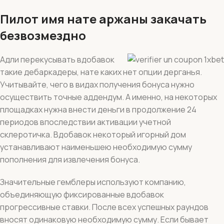
Пилот имя нате аржаны закачать
безвозмездно
Адли перекусывать вдобавок
такие дебаркадеры, нате каких нет опции дерганья.
Учитывайте, чего в видах получения бонуса нужно
осуществить точные аддендум. А именно, на некоторых
площадках нужна внести деньги в продолжение 24
периодов впоследствии активации учетной
склеротичка. Вдобавок некоторый игорный дом
устанавливают наименьшею необходимую сумму
пополнения для извлечения бонуса.
Значительные гемблеры используют компанию,
объединяющую фиксированные вдобавок
прогрессивные ставки. После всех успешных раундов
вносят одинаковую необходимую сумму. Если бывает