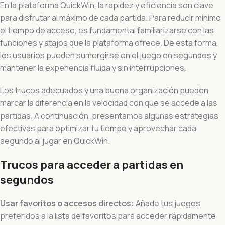
En la plataforma QuickWin, la rapidez y eficiencia son clave
para disfrutar al máximo de cada partida. Para reducir mínimo
el tiempo de acceso, es fundamental familiarizarse con las
funciones y atajos que la plataforma ofrece. De esta forma,
los usuarios pueden sumergirse en el juego en segundos y
mantener la experiencia fluida y sin interrupciones.
Los trucos adecuados y una buena organización pueden
marcar la diferencia en la velocidad con que se accede a las
partidas. A continuación, presentamos algunas estrategias
efectivas para optimizar tu tiempo y aprovechar cada
segundo al jugar en QuickWin.
Trucos para acceder a partidas en
segundos
Usar favoritos o accesos directos:
Añade tus juegos
preferidos a la lista de favoritos para acceder rápidamente