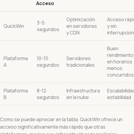
Acceso
Optimización
Acceso ráp
3-5
QuickWin
en servidores
y sin
segundos
y CDN
interrupcio
Buen
rendimiento
Plataforma
10-15
Servidores
en horarios
A
segundos
tradicionales
menos
concurridos
Plataforma
8-12
Infraestructura
Escalabilida
B
segundos
en la nube
estabilidad
Como se puede apreciar en la tabla, QuickWin ofrece un
acceso significativamente más rápido que otras