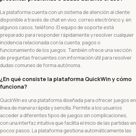
La plataforma cuenta con un sistema de atención al cliente
disponible a través de chat en vivo, correo electrónico y, en
algunos casos, teléfono. El equipo de soporte está
preparado para responder rápidamente y resolver cualquier
incidencia relacionada con la cuenta, pagos o
funcionamiento de los juegos. También ofrece una sección
de preguntas frecuentes con información útil para resolver
dudas comunes de forma autónoma.
¿En qué consiste la plataforma QuickWin y cómo
funciona?
QuickWin es una plataforma diseñada para ofrecer juegos en
línea de manera rápida y sencilla. Permite a los usuarios
acceder a diferentes tipos de juegos sin complicaciones,
con una interfaz intuitiva que facilita el inicio de las partidas en
pocos pasos. La plataforma gestiona automáticamente las