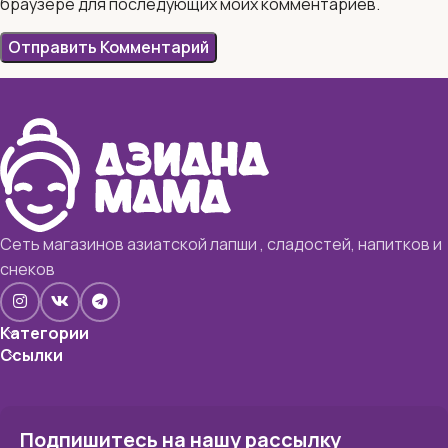
браузере для последующих моих комментариев.
Сеть магазинов азиатской лапши , сладостей, напитков и
снеков
Категории
Ссылки
Подпишитесь на нашу рассылку