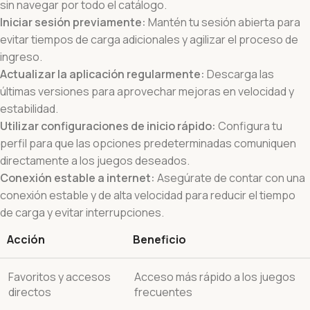
sin navegar por todo el catálogo.
Iniciar sesión previamente:
Mantén tu sesión abierta para
evitar tiempos de carga adicionales y agilizar el proceso de
ingreso.
Actualizar la aplicación regularmente:
Descarga las
últimas versiones para aprovechar mejoras en velocidad y
estabilidad.
Utilizar configuraciones de inicio rápido:
Configura tu
perfil para que las opciones predeterminadas comuniquen
directamente a los juegos deseados.
Conexión estable a internet:
Asegúrate de contar con una
conexión estable y de alta velocidad para reducir el tiempo
de carga y evitar interrupciones.
Acción
Beneficio
Favoritos y accesos
Acceso más rápido a los juegos
directos
frecuentes