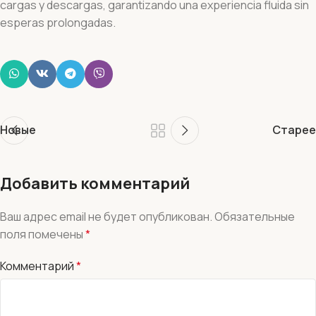
cargas y descargas, garantizando una experiencia fluida sin
esperas prolongadas.
Новые
Старее
Добавить комментарий
Ваш адрес email не будет опубликован.
Обязательные
поля помечены
*
Комментарий
*