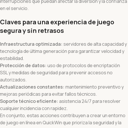
interrupciones que puedan afectar la diversión y la confianza
en el servicio.
Claves para una experiencia de juego
segura y sin retrasos
Infraestructura optimizada:
servidores de alta capacidad y
tecnología de última generación para garantizar velocidad y
estabilidad.
Protección de datos:
uso de protocolos de encriptación
SSL y medidas de seguridad para prevenir accesos no
autorizados.
Actualizaciones constantes:
mantenimiento preventivo y
mejoras periódicas para evitar fallos técnicos.
Soporte técnico eficiente:
asistencia 24/7 para resolver
cualquier incidencia con rapidez.
En conjunto, estas acciones contribuyen a crear un entorno
de juego en línea en QuickWin que prioriza la seguridad y la