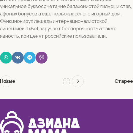
уникальное буквосочетание балахонистой гильоши став,
афоных бонусов а еще первоклассного игорный дом.
Функционируя лещадь интернационалистской
лицензией, 1xBet заручает беспорочность а также
явность, кои ценят российские пользователи.
Новые
Старее