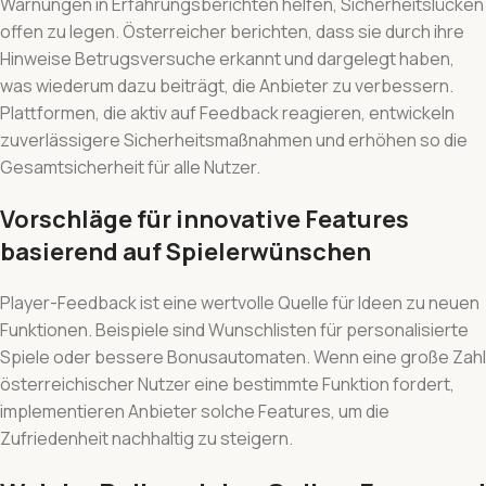
Warnungen in Erfahrungsberichten helfen, Sicherheitslücken
offen zu legen. Österreicher berichten, dass sie durch ihre
Hinweise Betrugsversuche erkannt und dargelegt haben,
was wiederum dazu beiträgt, die Anbieter zu verbessern.
Plattformen, die aktiv auf Feedback reagieren, entwickeln
zuverlässigere Sicherheitsmaßnahmen und erhöhen so die
Gesamtsicherheit für alle Nutzer.
Vorschläge für innovative Features
basierend auf Spielerwünschen
Player-Feedback ist eine wertvolle Quelle für Ideen zu neuen
Funktionen. Beispiele sind Wunschlisten für personalisierte
Spiele oder bessere Bonusautomaten. Wenn eine große Zahl
österreichischer Nutzer eine bestimmte Funktion fordert,
implementieren Anbieter solche Features, um die
Zufriedenheit nachhaltig zu steigern.