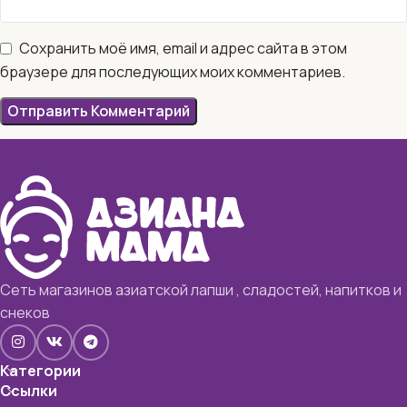
Сохранить моё имя, email и адрес сайта в этом
браузере для последующих моих комментариев.
Сеть магазинов азиатской лапши , сладостей, напитков и
снеков
Категории
Ссылки