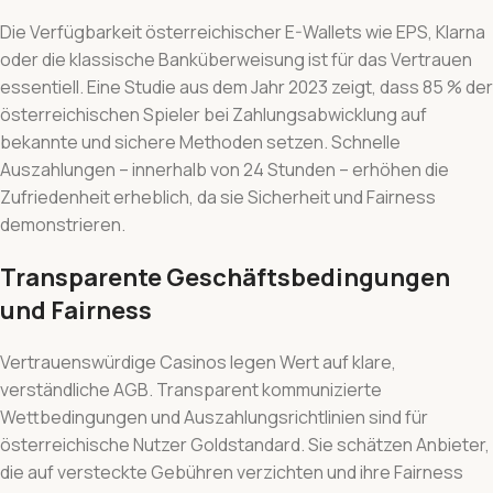
Die Verfügbarkeit österreichischer E-Wallets wie EPS, Klarna
oder die klassische Banküberweisung ist für das Vertrauen
essentiell. Eine Studie aus dem Jahr 2023 zeigt, dass 85 % der
österreichischen Spieler bei Zahlungsabwicklung auf
bekannte und sichere Methoden setzen. Schnelle
Auszahlungen – innerhalb von 24 Stunden – erhöhen die
Zufriedenheit erheblich, da sie Sicherheit und Fairness
demonstrieren.
Transparente Geschäftsbedingungen
und Fairness
Vertrauenswürdige Casinos legen Wert auf klare,
verständliche AGB. Transparent kommunizierte
Wettbedingungen und Auszahlungsrichtlinien sind für
österreichische Nutzer Goldstandard. Sie schätzen Anbieter,
die auf versteckte Gebühren verzichten und ihre Fairness