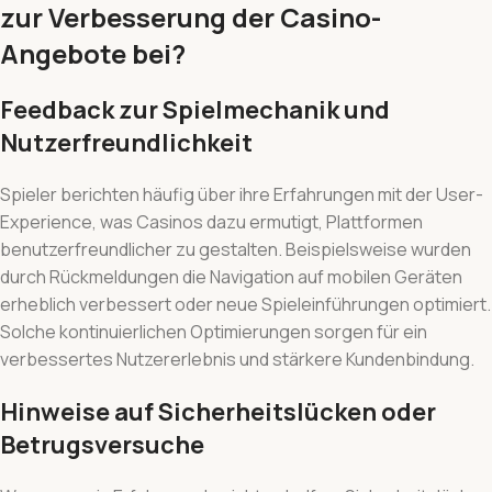
zur Verbesserung der Casino-
Angebote bei?
Feedback zur Spielmechanik und
Nutzerfreundlichkeit
Spieler berichten häufig über ihre Erfahrungen mit der User-
Experience, was Casinos dazu ermutigt, Plattformen
benutzerfreundlicher zu gestalten. Beispielsweise wurden
durch Rückmeldungen die Navigation auf mobilen Geräten
erheblich verbessert oder neue Spieleinführungen optimiert.
Solche kontinuierlichen Optimierungen sorgen für ein
verbessertes Nutzererlebnis und stärkere Kundenbindung.
Hinweise auf Sicherheitslücken oder
Betrugsversuche