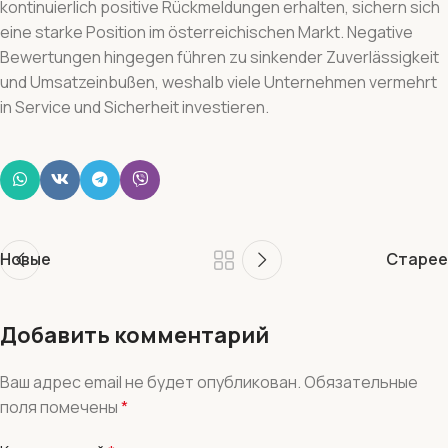
kontinuierlich positive Rückmeldungen erhalten, sichern sich
eine starke Position im österreichischen Markt. Negative
Bewertungen hingegen führen zu sinkender Zuverlässigkeit
und Umsatzeinbußen, weshalb viele Unternehmen vermehrt
in Service und Sicherheit investieren.
Новые
Старее
Добавить комментарий
Ваш адрес email не будет опубликован.
Обязательные
поля помечены
*