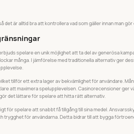
, så det är alltid bra att kontrollera vad som gäller innan man gö
gränsningar
erbjuds spelare en unik möjlighet att ta del av generösa kamp
, lockar många. I jämförelse med traditionella alternativ ger de
 upplevelse.
ilket tillför ett extra lager av bekvämlighet för användare. M
nklare att maximera spelupplevelsen. Casinorecensioner ger vä
ör det lättare för spelare att hitta rätt alternativ.
ligt för spelare att snabbt få tillgång till sina medel. Ansvarss
ch trygghet för användarna. Detta bidrar till att bygga förtroe