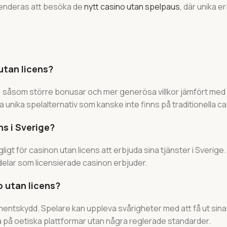
mmenderas att besöka de
nytt casino utan spelpaus
, där unika 
utan licens?
ar, såsom större bonusar och mer generösa villkor jämfört med
 unika spelalternativ som kanske inte finns på traditionella c
ns i Sverige?
t för casinon utan licens att erbjuda sina tjänster i Sverige. D
elar som licensierade casinon erbjuder.
no utan licens?
ntskydd. Spelare kan uppleva svårigheter med att få ut sina v
la på oetiska plattformar utan några reglerade standarder.