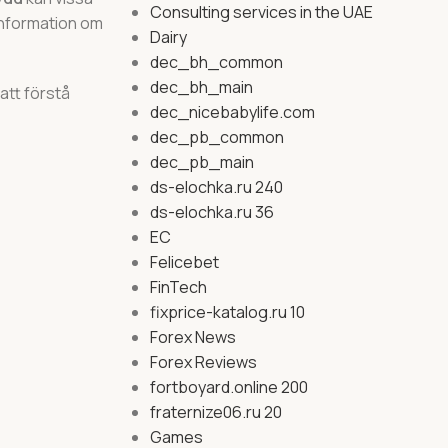
Consulting services in the UAE
r information om
Dairy
dec_bh_common
dec_bh_main
att förstå
dec_nicebabylife.com
dec_pb_common
dec_pb_main
ds-elochka.ru 240
ds-elochka.ru 36
EC
Felicebet
FinTech
fixprice-katalog.ru 10
Forex News
Forex Reviews
fortboyard.online 200
fraternize06.ru 20
Games