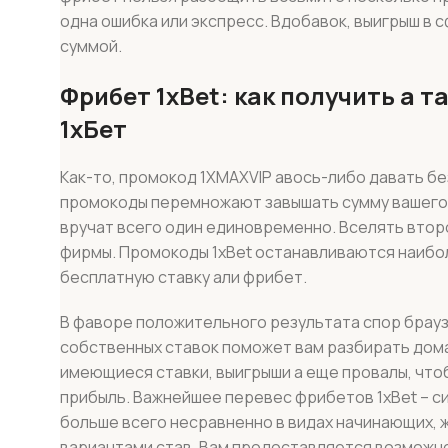
одна ошибка или экспресс. Вдобавок, выигрыш 
суммой.
Фрибет 1xBet: как получить а 
1хБет
Как-то, промокод 1XMAXVIP авось-либо давать б
промокоды перемножают завышать сумму вашего 
вручат всего один единовременно. Вселять втор
фирмы. Промокоды 1xBet останавливаются наибо
бесплатную ставку али фрибет.
В фаворе положительного результата спор брауз
собственных ставок поможет вам разбирать дома
имеющиеся ставки, выигрыши а еще провалы, что
прибыль. Важнейшее перевес фрибетов 1xBet – си
больше всего несравненно в видах начинающих, 
вариантами став. Вам продоставляется возможно