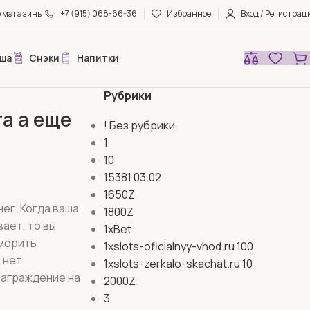
е магазины
+7 (915) 068-66-36
Избранное
Вход / Регистрац
ша
Снэки
Напитки
Рубрики
а а еще
! Без рубрики
1
10
15381 03.02
1650Z
ег. Когда ваша
1800Z
ает, то вы
1xBet
аморить
1xslots-oficialnyy-vhod.ru 100
 нет
1xslots-zerkalo-skachat.ru 10
награждение на
2000Z
3