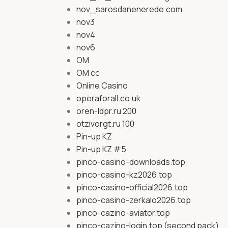
nov_sarosdanenerede.com
nov3
nov4
nov6
OM
OM cc
Online Casino
operaforall.co.uk
oren-ldpr.ru 200
otzivorgt.ru 100
Pin-up KZ
Pin-up KZ #5
pinco-casino-downloads.top
pinco-casino-kz2026.top
pinco-casino-official2026.top
pinco-casino-zerkalo2026.top
pinco-cazino-aviator.top
pinco-cazino-login.top (second pack)