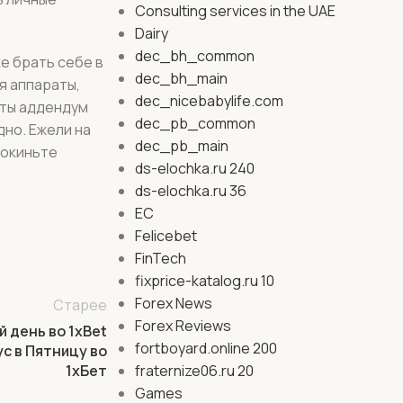
Consulting services in the UAE
Dairy
dec_bh_common
е брать себе в
dec_bh_main
я аппараты,
dec_nicebabylife.com
аты аддендум
dec_pb_common
дно. Ежели на
dec_pb_main
покиньте
ds-elochka.ru 240
ds-elochka.ru 36
EC
Felicebet
FinTech
fixprice-katalog.ru 10
Forex News
Старее
Forex Reviews
 день во 1xBet
fortboyard.online 200
с в Пятницу во
1хБет
fraternize06.ru 20
Games