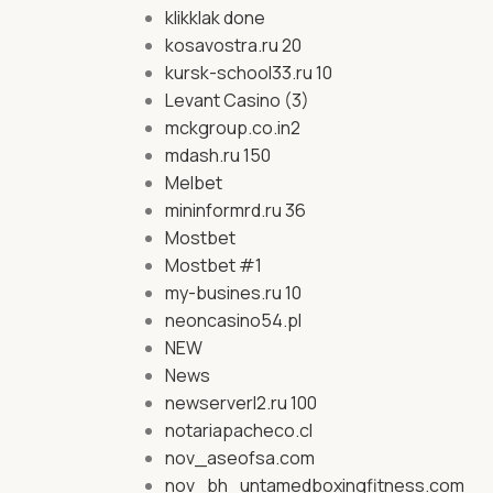
klikklak done
kosavostra.ru 20
kursk-school33.ru 10
Levant Casino (3)
mckgroup.co.in2
mdash.ru 150
Melbet
mininformrd.ru 36
Mostbet
Mostbet #1
my-busines.ru 10
neoncasino54.pl
NEW
News
newserverl2.ru 100
notariapacheco.cl
nov_aseofsa.com
nov_bh_untamedboxingfitness.com