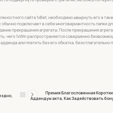
лжностного сайта 1xBet, необходимо швырнуть его а такж
 обычно подключает в себе многовариантность папки дл
идание прекращения агрегаты. После прекращения агрег
ить, чего 1xWin распространяется совершенно безвозмез
адденда али платить без его обкатка, безотлагательно 
Премия Благословенная Короткий
ездно,
Аддендум акта, Как Задействовать бону