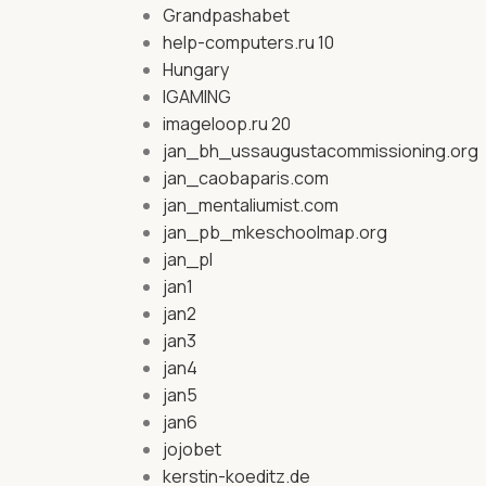
Grandpashabet
help-computers.ru 10
Hungary
IGAMING
imageloop.ru 20
jan_bh_ussaugustacommissioning.org
jan_caobaparis.com
jan_mentaliumist.com
jan_pb_mkeschoolmap.org
jan_pl
jan1
jan2
jan3
jan4
jan5
jan6
jojobet
kerstin-koeditz.de