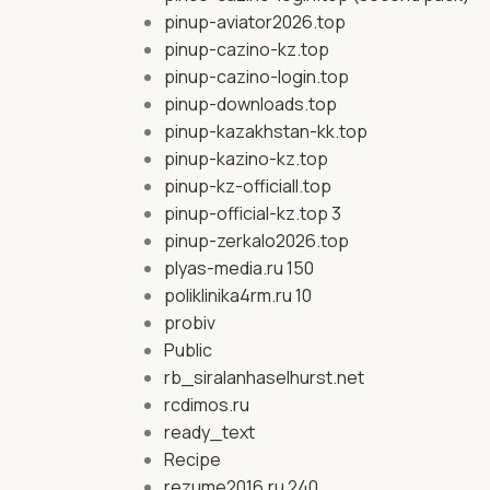
pinup-aviator2026.top
pinup-cazino-kz.top
pinup-cazino-login.top
pinup-downloads.top
pinup-kazakhstan-kk.top
pinup-kazino-kz.top
pinup-kz-officiall.top
pinup-official-kz.top 3
pinup-zerkalo2026.top
plyas-media.ru 150
poliklinika4rm.ru 10
probiv
Public
rb_siralanhaselhurst.net
rcdimos.ru
ready_text
Recipe
rezume2016.ru 240