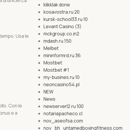
da una licenza
klikklak done
kosavostra.ru 20
kursk-school33.ru 10
Levant Casino (3)
mckgroup.co.in2
 tempo. Usa le
mdash.ru 150
Melbet
mininformrd.ru 36
Mostbet
Mostbet #1
my-busines.ru 10
neoncasino54.pl
NEW
News
llo. Con le
newserverl2.ru 100
bonus e a
notariapacheco.cl
nov_aseofsa.com
nov_bh_untamedboxingfitness.com