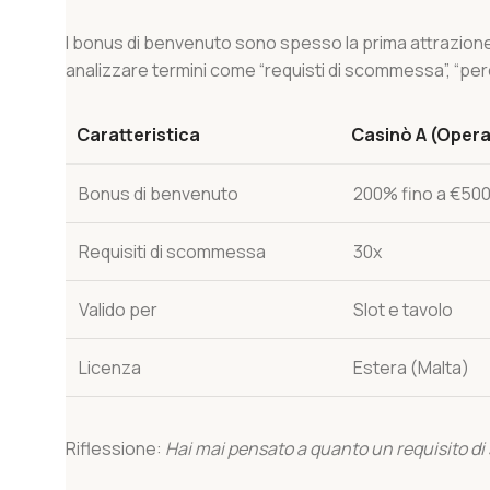
I bonus di benvenuto sono spesso la prima attrazione p
analizzare termini come “requisti di scommessa”, “perce
Caratteristica
Casinò A (Oper
Bonus di benvenuto
200% fino a €50
Requisiti di scommessa
30x
Valido per
Slot e tavolo
Licenza
Estera (Malta)
Riflessione:
Hai mai pensato a quanto un requisito di