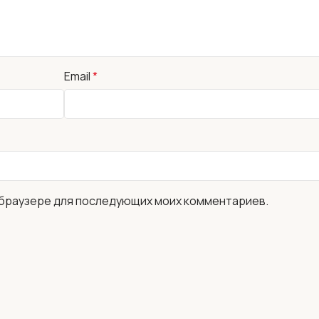
Email
*
ом браузере для последующих моих комментариев.