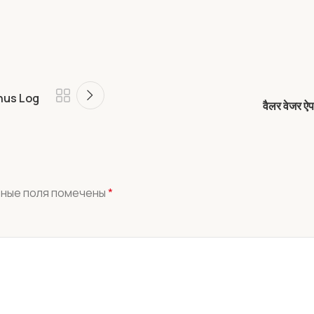
nus Log
वैलर वेजर ऐप
ные поля помечены
*