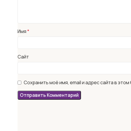
Имя
*
Сайт
Сохранить моё имя, email и адрес сайта в эт