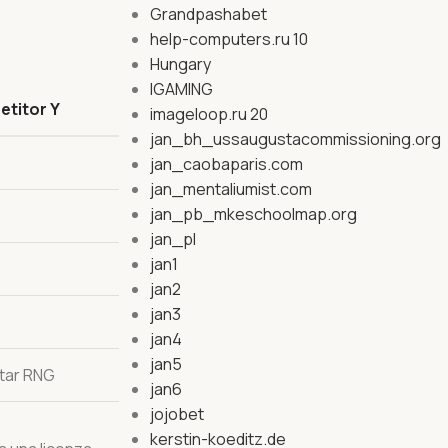
Grandpashabet
help-computers.ru 10
Hungary
IGAMING
titor Y
imageloop.ru 20
jan_bh_ussaugustacommissioning.org
jan_caobaparis.com
jan_mentaliumist.com
jan_pb_mkeschoolmap.org
jan_pl
jan1
jan2
jan3
jan4
jan5
ltar RNG
jan6
jojobet
kerstin-koeditz.de