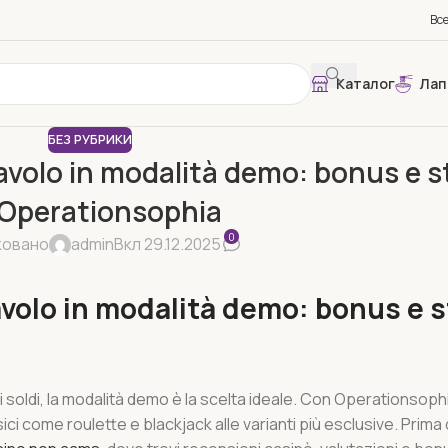
Вс
Каталог
Лап
БЕЗ РУБРИКИ
tavolo in modalità demo: bonus e s
 Operationsophia
0
ковано
admin
Вкл 29.12.2025
avolo in modalità demo: bonus e 
oi soldi, la modalità demo è la scelta ideale. Con Operationsoph
sici come roulette e blackjack alle varianti più esclusive. Prima