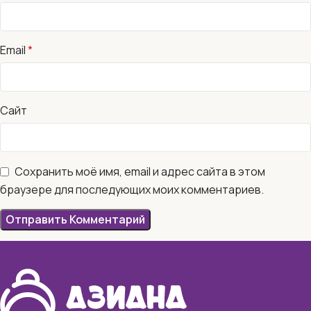
Email
*
Сайт
Сохранить моё имя, email и адрес сайта в этом
браузере для последующих моих комментариев.