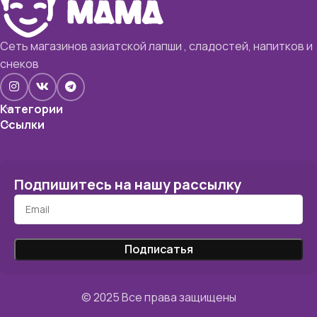
Сеть магазинов азиатской лапши , сладостей, напитков и
снеков
Категории
Ссылки
Подпишитесь на нашу рассылку
© 2025 Все права защищены