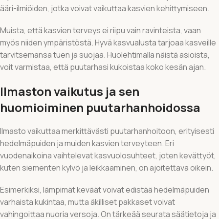
ääri-ilmiöiden, jotka voivat vaikuttaa kasvien kehittymiseen.
Muista, että kasvien terveys ei riipu vain ravinteista, vaan
myös niiden ympäristöstä. Hyvä kasvualusta tarjoaa kasveille
tarvitsemansa tuen ja suojaa. Huolehtimalla näistä asioista,
voit varmistaa, että puutarhasi kukoistaa koko kesän ajan.
Ilmaston vaikutus ja sen
huomioiminen puutarhanhoidossa
Ilmasto vaikuttaa merkittävästi puutarhanhoitoon, erityisesti
hedelmäpuiden ja muiden kasvien terveyteen. Eri
vuodenaikoina vaihtelevat kasvuolosuhteet, joten kevättyöt,
kuten siementen kylvö ja leikkaaminen, on ajoitettava oikein.
Esimerkiksi, lämpimät keväät voivat edistää hedelmäpuiden
varhaista kukintaa, mutta äkilliset pakkaset voivat
vahingoittaa nuoria versoja. On tärkeää seurata säätietoja ja