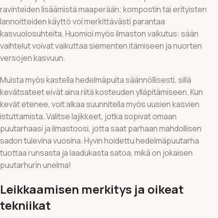
ravinteiden lisäämistä maaperään; kompostin tai erityisten
lannoitteiden käyttö voi merkittävästi parantaa
kasvuolosuhteita. Huomioi myös ilmaston vaikutus: sään
vaihtelut voivat vaikuttaa siementen itämiseen ja nuorten
versojen kasvuun.
Muista myös kastella hedelmäpuita säännöllisesti, sillä
kevätsateet eivät aina riitä kosteuden ylläpitämiseen. Kun
kevät etenee, voit alkaa suunnitella myös uusien kasvien
istuttamista. Valitse lajikkeet, jotka sopivat omaan
puutarhaasi ja ilmastoosi, jotta saat parhaan mahdollisen
sadon tulevina vuosina. Hyvin hoidettu hedelmäpuutarha
tuottaa runsasta ja laadukasta satoa, mikä on jokaisen
puutarhurin unelma!
Leikkaamisen merkitys ja oikeat
tekniikat