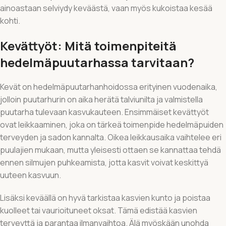
ainoastaan selviydy keväästä, vaan myös kukoistaa kesää
kohti.
Kevättyöt: Mitä toimenpiteitä
hedelmäpuutarhassa tarvitaan?
Kevät on hedelmäpuutarhanhoidossa erityinen vuodenaika,
jolloin puutarhurin on aika herätä talviunilta ja valmistella
puutarha tulevaan kasvukauteen. Ensimmäiset kevättyöt
ovat leikkaaminen, joka on tärkeä toimenpide hedelmäpuiden
terveyden ja sadon kannalta. Oikea leikkausaika vaihtelee eri
puulajien mukaan, mutta yleisesti ottaen se kannattaa tehdä
ennen silmujen puhkeamista, jotta kasvit voivat keskittyä
uuteen kasvuun.
Lisäksi keväällä on hyvä tarkistaa kasvien kunto ja poistaa
kuolleet tai vaurioituneet oksat. Tämä edistää kasvien
terveyttä ja parantaa ilmanvaihtoa. Älä myöskään unohda