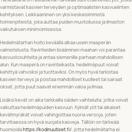
varmistavat kasvien terveyden ja optimaalisten kasvuelinten
kehityksen. Leikkaaminen on yksi keskeisimmistä
toimenpiteistä, joka auttaa puiden muotoilussa ja ilmaston
vaikutuksen minimoimisessa.
Hedelmätarhan hoito keväällä alkaa usein maaperän
valmistelusta. Ravinteiden lisääminen maahan voi parantaa
kasvuolosuhteita ja antaa siemenille parhaan mahdollisen
alun. Kun maaperä on ravinteikasta, hedelmäpuut voivat
kehittyä vahvoiksi ja tuottaviksi. On myös hyvä tarkistaa
kasvien terveys ja poistaa mahdolliset kuolleet tai sairaat
oksat, jotta puut saavat enemmän valoa ja ilmaa.
Lisäksi kevät on aika tarkkailla säiden vaihteluita, jotka voivat
vaikuttaa hedelmäpuiden kasvuun. Kylmät yöt tai aikaiset
kevätmyräkät voivat vahingoittaa nuoria versoja, joten
tarvittaessa on hyvä suojata kasveja. Tällöin on tärkeää
huomioida
https://kodinuutiset.fi/
, jotta hedelmätarha ei