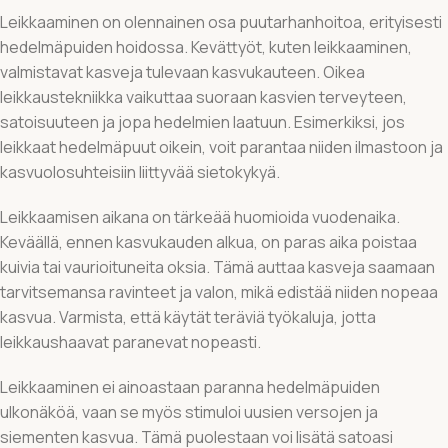
Leikkaaminen on olennainen osa puutarhanhoitoa, erityisesti
hedelmäpuiden hoidossa. Kevättyöt, kuten leikkaaminen,
valmistavat kasveja tulevaan kasvukauteen. Oikea
leikkaustekniikka vaikuttaa suoraan kasvien terveyteen,
satoisuuteen ja jopa hedelmien laatuun. Esimerkiksi, jos
leikkaat hedelmäpuut oikein, voit parantaa niiden ilmastoon ja
kasvuolosuhteisiin liittyvää sietokykyä.
Leikkaamisen aikana on tärkeää huomioida vuodenaika.
Keväällä, ennen kasvukauden alkua, on paras aika poistaa
kuivia tai vaurioituneita oksia. Tämä auttaa kasveja saamaan
tarvitsemansa ravinteet ja valon, mikä edistää niiden nopeaa
kasvua. Varmista, että käytät teräviä työkaluja, jotta
leikkaushaavat paranevat nopeasti.
Leikkaaminen ei ainoastaan paranna hedelmäpuiden
ulkonäköä, vaan se myös stimuloi uusien versojen ja
siementen kasvua. Tämä puolestaan voi lisätä satoasi