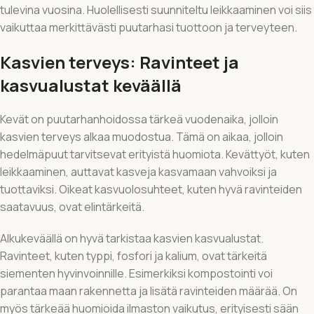
tulevina vuosina. Huolellisesti suunniteltu leikkaaminen voi siis
vaikuttaa merkittävästi puutarhasi tuottoon ja terveyteen.
Kasvien terveys: Ravinteet ja
kasvualustat keväällä
Kevät on puutarhanhoidossa tärkeä vuodenaika, jolloin
kasvien terveys alkaa muodostua. Tämä on aikaa, jolloin
hedelmäpuut tarvitsevat erityistä huomiota. Kevättyöt, kuten
leikkaaminen, auttavat kasveja kasvamaan vahvoiksi ja
tuottaviksi. Oikeat kasvuolosuhteet, kuten hyvä ravinteiden
saatavuus, ovat elintärkeitä.
Alkukeväällä on hyvä tarkistaa kasvien kasvualustat.
Ravinteet, kuten typpi, fosfori ja kalium, ovat tärkeitä
siementen hyvinvoinnille. Esimerkiksi kompostointi voi
parantaa maan rakennetta ja lisätä ravinteiden määrää. On
myös tärkeää huomioida ilmaston vaikutus, erityisesti sään