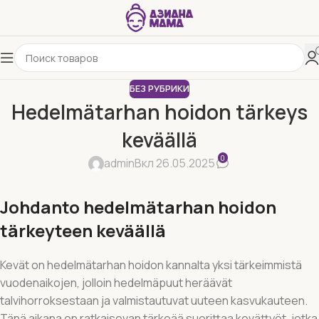
БЕЗ РУБРИКИ
Hedelmätarhan hoidon tärkeys
keväällä
0
admin
Вкл 26.05.2025
Johdanto hedelmätarhan hoidon
tärkeyteen keväällä
Kevät on hedelmätarhan hoidon kannalta yksi tärkeimmistä
vuodenaikojen, jolloin hedelmäpuut heräävät
talvihorroksestaan ja valmistautuvat uuteen kasvukauteen.
Tänä aikana on ratkaisevan tärkeää suorittaa kevättyöt, jotka