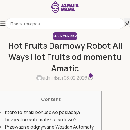
БЕЗ РУБРИКИ
Hot Fruits Darmowy Robot All
Ways Hot Fruits od momentu
Amatic
0
admin
Вкл 08.02.2026
Content
Które to znaki bonusowe posiadają
bezpłatne automaty hazardowe?
Przeważnie odgrywane Wazdan Automaty