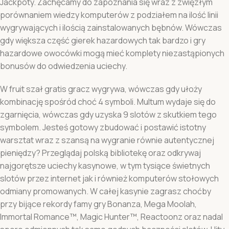
Jackpoty. Zachęcamy do zapoznania się wraz z zwięzłym
porównaniem wiedzy komputerów z podziałem na ilość linii
wygrywających i ilością zainstalowanych bębnów. Wówczas
gdy większa część gierek hazardowych tak bardzo i gry
hazardowe owocówki mogą mieć komplety niezastąpionych
bonusów do odwiedzenia uciechy.
W fruit szał gratis gracz wygrywa, wówczas gdy ułoży
kombinację spośród choć 4 symboli. Multum wydaje się do
zgarnięcia, wówczas gdy uzyska 9 slotów z skutkiem tego
symbolem. Jesteś gotowy zbudować i postawić istotny
warsztat wraz z szansą na wygranie równie autentycznej
pieniędzy? Przeglądaj polską bibliotekę oraz odkrywaj
najgorętsze uciechy kasynowe, w tym tysiące świetnych
slotów przez internet jak i również komputerów stołowych
odmiany promowanych. W całej kasynie zagrasz choćby
przy bijące rekordy famy gry Bonanza, Mega Moolah,
Immortal Romance™, Magic Hunter™, Reactoonz oraz nadal