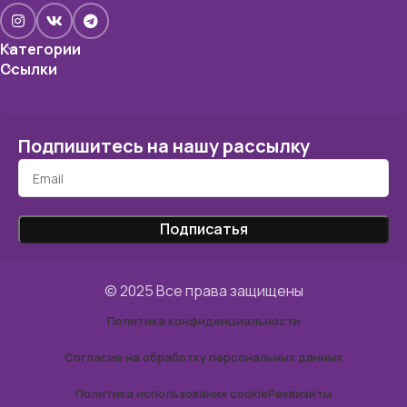
Категории
Ссылки
Подпишитесь на нашу рассылку
© 2025 Все права защищены
Политика конфиденциальности
Согласие на обработку персональных данных
Политика использования cookie
Реквизиты