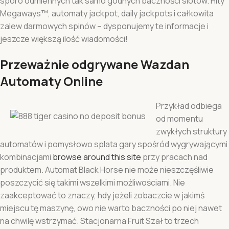
sporo odmiennych tak samo godnych baczności slotów. Hity
Megaways™, automaty jackpot, daily jackpots i całkowita
zalew darmowych spinów – dysponujemy te informacje i
jeszcze większą ilość wiadomości!
Przeważnie odgrywane Wazdan
Automaty Online
Przykład odbiega
od momentu
zwykłych struktury
automatów i pomysłowo splata gary spośród wygrywającymi
kombinacjami
browse around this site
przy pracach nad
produktem. Automat Black Horse nie może nieszczęśliwie
poszczycić się takimi wszelkimi możliwościami. Nie
zaakceptować to znaczy, hdy jeżeli zobaczcie w jakimś
miejscu tę maszynę, owo nie warto baczności po niej nawet
na chwilę wstrzymać. Stacjonarna Fruit Szał to trzech