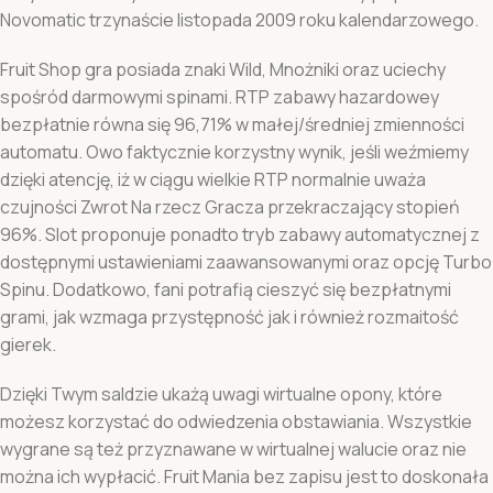
Novomatic trzynaście listopada 2009 roku kalendarzowego.
Fruit Shop gra posiada znaki Wild, Mnożniki oraz uciechy
spośród darmowymi spinami. RTP zabawy hazardowey
bezpłatnie równa się 96,71% w małej/średniej zmienności
automatu. Owo faktycznie korzystny wynik, jeśli weźmiemy
dzięki atencję, iż w ciągu wielkie RTP normalnie uważa
czujności Zwrot Na rzecz Gracza przekraczający stopień
96%. Slot proponuje ponadto tryb zabawy automatycznej z
dostępnymi ustawieniami zaawansowanymi oraz opcję Turbo
Spinu. Dodatkowo, fani potrafią cieszyć się bezpłatnymi
grami, jak wzmaga przystępność jak i również rozmaitość
gierek.
Dzięki Twym saldzie ukażą uwagi wirtualne opony, które
możesz korzystać do odwiedzenia obstawiania. Wszystkie
wygrane są też przyznawane w wirtualnej walucie oraz nie
można ich wypłacić. Fruit Mania bez zapisu jest to doskonała