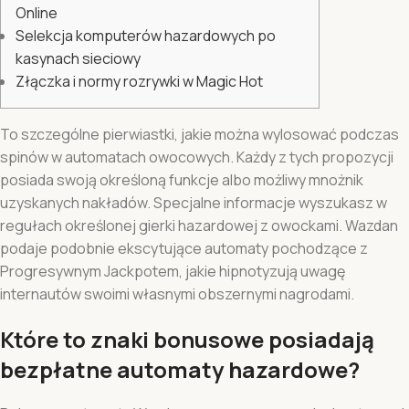
Online
Selekcja komputerów hazardowych po
kasynach sieciowy
Złączka i normy rozrywki w Magic Hot
To szczególne pierwiastki, jakie można wylosować podczas
spinów w automatach owocowych. Każdy z tych propozycji
posiada swoją określoną funkcje albo możliwy mnożnik
uzyskanych nakładów. Specjalne informacje wyszukasz w
regułach określonej gierki hazardowej z owockami.
Wazdan
podaje podobnie ekscytujące automaty pochodzące z
Progresywnym Jackpotem, jakie hipnotyzują uwagę
internautów swoimi własnymi obszernymi nagrodami.
Które to znaki bonusowe posiadają
bezpłatne automaty hazardowe?