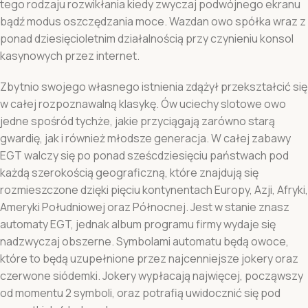
tego rodzaju rozwikłania kiedy zwyczaj podwójnego ekranu
bądź modus oszczędzania moce. Wazdan owo spółka wraz z
ponad dziesięcioletnim działalnością przy czynieniu konsol
kasynowych przez internet.
Zbytnio swojego własnego istnienia zdążył przekształcić się
w całej rozpoznawalną klasykę. Ów uciechy slotowe owo
jedne spośród tychże, jakie przyciągają zarówno starą
gwardię, jak i również młodsze generacja. W całej zabawy
EGT walczy się po ponad sześcdziesięciu państwach pod
każdą szerokością geograficzną, które znajdują się
rozmieszczone dzięki pięciu kontynentach Europy, Azji, Afryki,
Ameryki Południowej oraz Północnej. Jest w stanie znasz
automaty EGT, jednak album programu firmy wydaje się
nadzwyczaj obszerne. Symbolami automatu będą owoce,
które to będą uzupełnione przez najcenniejsze jokery oraz
czerwone siódemki. Jokery wypłacają najwięcej, począwszy
od momentu 2 symboli, oraz potrafią uwidocznić się pod