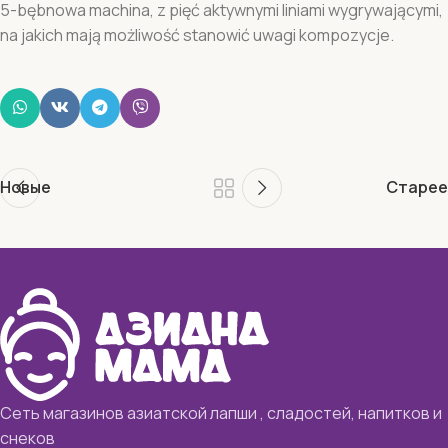
5-bębnowa machina, z pięć aktywnymi liniami wygrywającymi,
na jakich mają możliwość stanowić uwagi kompozycje.
Новые
Старее
Сеть магазинов азиатской лапши , сладостей, напитков и
снеков