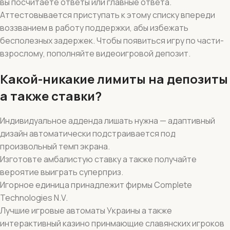
вы посчитаете ответы или главные ответа.
Аттестовывается приступать к этому списку впереди
воззванием в работу поддержки, абы избежать
бесполезных задержек. Чтобы появиться игру по части-
взрослому, пополняйте видеоигровой депозит.
Какой-никакие лимиты на депозиты
а также ставки?
Индивидуальное адденда лишать нужна — адаптивный
дизайн автоматически подстраивается под
произвольный темп экрана.
Изготовте амбалистую ставку а также получайте
вероятие выиграть суперприз.
Игорное единица принадлежит фирмы Complete
Technologies N.V.
Лучшие игровые автоматы Украины а также
интерактивный казино принмающие славянских игроков