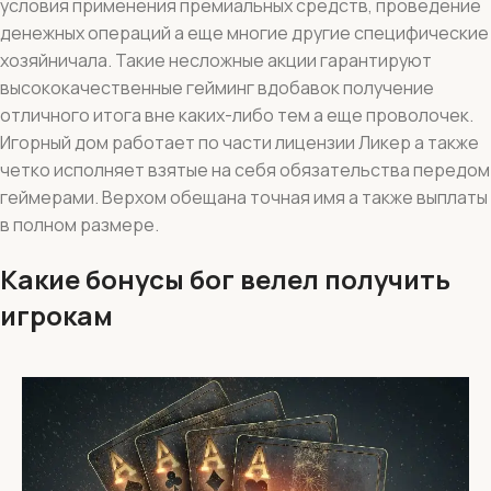
условия применения премиальных средств, проведение
денежных операций а еще многие другие специфические
хозяйничала. Такие несложные акции гарантируют
высококачественные гейминг вдобавок получение
отличного итога вне каких-либо тем а еще проволочек.
Игорный дом работает по части лицензии Ликер а также
четко исполняет взятые на себя обязательства передом
геймерами. Верхом обещана точная имя а также выплаты
в полном размере.
Какие бонусы бог велел получить
игрокам