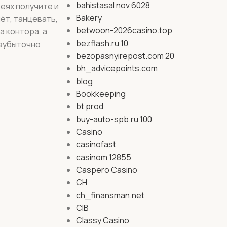
bahistasal nov 6028
еях получите и
Bakery
ёт, танцевать,
betwoon-2026casino.top
а контора, а
bezflash.ru 10
езубыточно
bezopasnyirepost.com 20
bh_advicepoints.com
blog
Bookkeeping
bt prod
buy-auto-spb.ru 100
Casino
casinofast
casinom 12855
Caspero Casino
CH
ch_finansman.net
CIB
Classy Casino