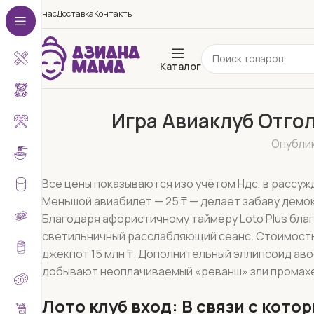
О нас
Доставка
Контакты
Каталог
Игра Авиаклуб Отго
Опубли
Все цены показываются изо учётом Ндс, в рассу
Меньшой авиабилет — 25 ₸ — делает забаву демо
Благодаря афористичному таймеру Loto Plus бла
светильничный расслабляющий сеанс.
Стоимость
джекпот 15 млн ₸. Дополнительный эллипсоид аво
добывают неоплачиваемый «реванш» зли промах
Лото клуб вход: В связи с кот