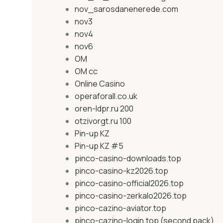
nov_sarosdanenerede.com
nov3
nov4
nov6
OM
OM cc
Online Casino
operaforall.co.uk
oren-ldpr.ru 200
otzivorgt.ru 100
Pin-up KZ
Pin-up KZ #5
pinco-casino-downloads.top
pinco-casino-kz2026.top
pinco-casino-official2026.top
pinco-casino-zerkalo2026.top
pinco-cazino-aviator.top
pinco-cazino-login.top (second pack)