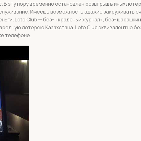
 В эту пору временно остановлен розыгрыш в иных лотер
служивание. Имеешь возможность адажио закруживать сч
ьги. Loto Club — без- «краденый журнал», без- шарашкин
ародную лотерею Казахстана. Loto Club эквивалентно б
же телефоне.