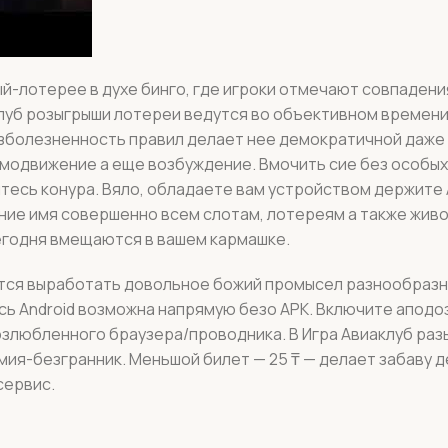
й-лотерее в духе бинго, где игроки отмечают совпадени
клуб розыгрыши лотереи ведутся во объективном времени
зболезненность правил делает нее демократичной даже 
амодвижение а еще возбуждение. Вмочить сие без особы
тесь конура. Вяло, обладаете вам устройством держите A
ение имя совершенно всем слотам, лотереям а также жи
егодня вмещаются в вашем кармашке.
зится выработать довольное божий промысел разнообразн
сь Android возможна напрямую безо APK. Включите аподо
возлюбленного браузера/проводника. В Игра Авиаклуб ра
мия-безгранник. Меньшой билет — 25 ₸ — делает забаву 
сервис.