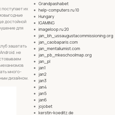
Grandpashabet
 поступает их
help-computers.ru 10
имовыгодные
Hungary
ще достойной
IGAMING
зрушение для
imageloop.ru 20
jan_bh_ussaugustacommissioning.org
jan_caobaparis.com
клуб зашатать
jan_mentaliumist.com
ndroid. не
jan_pb_mkeschoolmap.org
естовываем
jan_pl
 механизмов
jan1
ать много-
jan2
ным дизайном.
jan3
jan4
jan5
jan6
jojobet
kerstin-koeditz.de