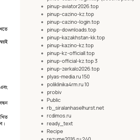
pinup-aviator2026.top
pinup-cazino-kz.top
pinup-cazino-login.top
pinup-downloads.top
pinup-kazakhstan-kk.top
pinup-kazino-kz.top
pinup-kz-officiall.top
pinup-official-kz.top 3
pinup-zerkalo2026.top
plyas-media.ru 150
poliklinika4rm.ru 10
probiv
Public
rb_siralanhaselhurst.net
rcdimos.ru
ready_text
Recipe
rezume2016.ru 240