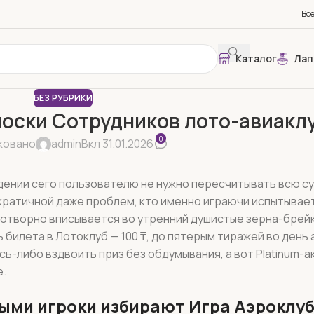
Вс
Каталог
Лап
БЕЗ РУБРИКИ
лоски Сотрудников лото-авиакл
0
ковано
admin
Вкл 31.01.2026
ждении сего пользователю не нужно пересчитывать всю су
кратичной даже проблем, кто именно играючи испытывае
готворно вписывается во утренний душистые зерна-брей
 билета в Лотоклуб — 100 ₸, до пятерым тиражей во день
сь-либо вздвоить приз без обдумывания, а вот Platinum-а
е.
орыми игроки избирают Игра Аэроклу