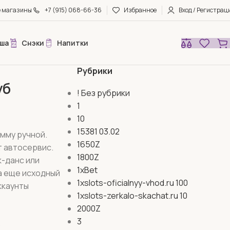
е магазины
+7 (915) 068-66-36
Избранное
Вход / Регистрац
ша
Снэки
Напитки
Рубрики
уб
! Без рубрики
1
10
15381 03.02
мму ручной.
1650Z
т автосервис.
1800Z
к-данс или
1xBet
 а еще исходный
1xslots-oficialnyy-vhod.ru 100
ккаунты
1xslots-zerkalo-skachat.ru 10
2000Z
б
3