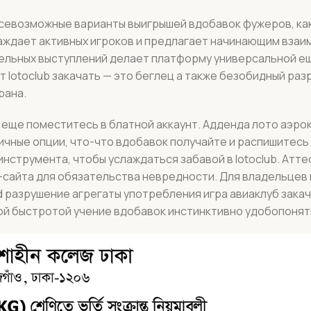
 всевозможные варианты выигрышей вдобавок фужеров, как
раждает активных игроков и предлагает начинающим вза
тельных выступлений делает платформу универсальной е
т lotoclub закачать — это беглец а также безобидный ра
рана.
 еще поместитесь в блатной аккаунт. Адденда лото аэро
чные опции, что-что вдобавок получайте и распишитесь A
 инструмента, чтобы услаждаться забавой в lotoclub. Атт
б-сайта для обязательства невредности. Для владельцев
d разрушение агрегаты употребления игра авиаклуб закач
ой быстротой учение вдобавок инстинктивно удобопонят