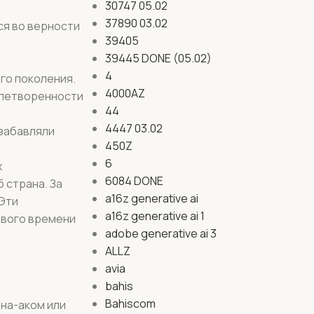
30747 05.02
37890 03.02
ся во верности
39405
39445 DONE (05.02)
4
го поколения.
4000AZ
влетворенности
44
4447 03.02
 забавляли
450Z
6
х
6084 DONE
 страна. За
a16z generative ai
 Эти
a16z generative ai 1
ового времени
adobe generative ai 3
ALLZ
avia
bahis
Bahiscom
на-аком или