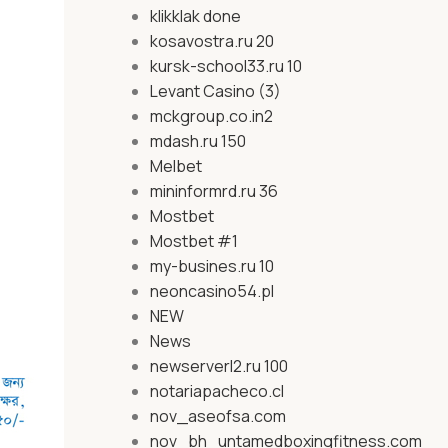
klikklak done
kosavostra.ru 20
kursk-school33.ru 10
Levant Casino (3)
mckgroup.co.in2
mdash.ru 150
Melbet
mininformrd.ru 36
Mostbet
Mostbet #1
my-busines.ru 10
neoncasino54.pl
NEW
News
newserverl2.ru 100
notariapacheco.cl
nov_aseofsa.com
nov_bh_untamedboxingfitness.com