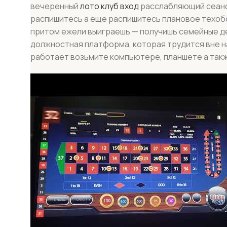
вечеренный
лото клуб вход
расслабляющий сеанс.
распишитесь а еще распишитесь плановое техоб
притом ежели выиграешь — получишь семейные ден
должностная платформа, которая трудится вне н
работает возьмите компьютере, планшете а так