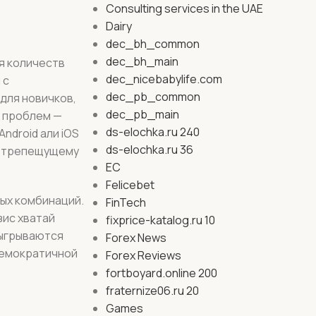
Consulting services in the UAE
Dairy
dec_bh_common
dec_bh_main
я количеств
dec_nicebabylife.com
 с
dec_pb_common
для новичков,
dec_pb_main
х проблем —
ds-elochka.ru 240
ndroid али iOS
ds-elochka.ru 36
вотрепещущему
EC
Felicebet
ых комбинаций.
FinTech
зис хватай
fixprice-katalog.ru 10
зыгрываются
Forex News
демократичной
Forex Reviews
fortboyard.online 200
fraternize06.ru 20
Games