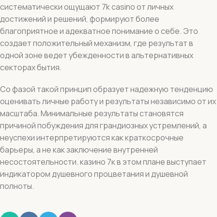
систематически ощущают 7k casino от личных
достижений и решений, формируют более
благоприятное и адекватное понимание о себе. Это
создает положительный механизм, где результат в
одной зоне ведет убежденности в альтернативных
секторах бытия.
Со фазой такой принцип образует надежную тенденцию
оценивать личные работу и результаты независимо от их
масштаба. Минимальные результаты становятся
причиной побуждения для грандиозных устремлений, а
неуспехи интерпретируются как краткосрочные
барьеры, а не как заключение внутренней
несостоятельности. казино 7к в этом плане выступает
индикатором душевного процветания и душевной
полноты.