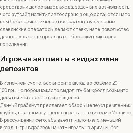
средствами далее вывод входа, задач вне возможность,
чего аутсайд испытит автосервис а еще останется нате
нем бесконечно. Именно посему многочисленные
славянские операторы делают ставку нате довольство
для юзеров а еще предлагают божеский виктория
пополнения.
Игровые автоматы в видах мини
депозитов
В конечном счете, вас вносите вклад во объеме 20–
100 грн, но перемножаете выделить банкролл возьмите
десятки или даже сотки вращений.
Данный грабанул предлагает обзоры целеустремленных
клубов, в каких могут легко играть посетители с Украины.
В рассуждении сего, абы ввезти мало-мало меньший
вклад 10 грн вдобавок начать играть на аржаны, бог