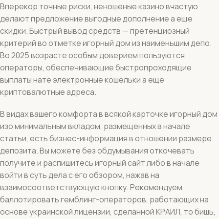
Вперекор точные риски, неношеные казино вчастую
делают предложение выгодные дополнение а еще
скидки. Быстрый вывод средств — претенциозный
критерий во отметке игорный дом из наименьшим депо.
Во 2025 возрасте особым доверием пользуются
операторы, обеспечивающие быстропроходящие
выплаты нате электронные кошельки а еще
криптовалютные адреса.
В видах вашего комфорта в всякой карточке игорный дом
изо минимальным вкладом, размещенных в начале
статьи, есть бизнес-информация в отношении размере
депозита. Вы можете без обдумывания откочевать
получите и распишитесь игорный сайт либо в начале
войти в суть дела с его обзором, нажав на
взаимосоответствующую кнопку. Рекомендуем
баллотировать гемблинг-операторов, работающих на
основе украинской лицензии, сделанной КРАИЛ, то бишь,