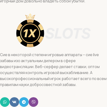
игорный дом довольно владеть собой убытки.
Сие в некоторой степени игровые аппараты – сие live
забавы изо актуальным дилером в сфере
видеотрансляции. Веб-серфер делает ставки, оптом
осуществляя контроль игровой выскабливание. А
высокопрофессиональный игрок работает всего по всем
правилам науки добросовестной забавы.