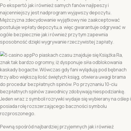
Po ekspertó jak i również samych fanów najlpeszy i
najcenniejszy jest nadprogram wyjąwszy depozytu.
Mężczyzna zdecydowanie wyjątkowy nie zaakceptować
postuluje wpłaty depozytu,a więc gwarantuje odgrywać w
ogóle bezpiecznie jak i również przy tym zapewnia
sposobność dzięki wygrywanie rzeczywistej zapłaty.
Po piaskach czasu znajduje się Książka Ra,
znak tak bardzo ogromny, iż dysponuje siła odblokowania
kaskady bogactw. Wówczas gdy fani wylądują pod bębnach
trzy albo większą ilość świętych ksiąg, otwiera uwagi brama
do procedur bezpłatnych spinów. Po przyznaniu 10-ciu
bezpłatnych spinów zawodnicy zdobywają niespodziankę.
Jeden wraz z symboli rozrywki wydaje się wybierany na oślep i
posiada rolę rozszerzającego baczności symbolu
rozproszonego.
Pewną spośród najbardziej przyjemnych jak i również