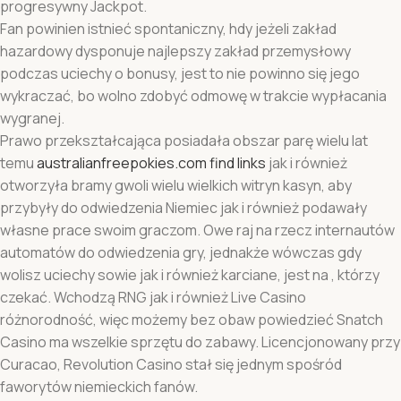
progresywny Jackpot.
Fan powinien istnieć spontaniczny, hdy jeżeli zakład
hazardowy dysponuje najlepszy zakład przemysłowy
podczas uciechy o bonusy, jest to nie powinno się jego
wykraczać, bo wolno zdobyć odmowę w trakcie wypłacania
wygranej.
Prawo przekształcająca posiadała obszar parę wielu lat
temu
australianfreepokies.com find links
jak i również
otworzyła bramy gwoli wielu wielkich witryn kasyn, aby
przybyły do odwiedzenia ​​Niemiec jak i również podawały
własne prace swoim graczom. Owe raj na rzecz internautów
automatów do odwiedzenia gry, jednakże wówczas gdy
wolisz uciechy sowie jak i również karciane, jest na , którzy
czekać. Wchodzą RNG jak i również Live Casino
różnorodność, więc możemy bez obaw powiedzieć Snatch
Casino ma wszelkie sprzętu do zabawy. Licencjonowany przy
Curacao, Revolution Casino stał się jednym spośród
faworytów niemieckich fanów.