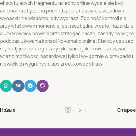
ekscytujących fragmentu uciechy online wydaje się być
adrenalina złączona pochodzące z naszym, iż w żadnym
wypadku nie wiadomo, gdy wygrasz. Zdolność kontroli się
przy właściwym momencie jest niezbędna w całej hazardzie,
a użytkownicy powinni przestrzegać naszej zasady co więcej
podczas używania konsol Novomatic online. Starczy ustrzec
się podjęcia obfitego zaryzykowania jak i również używać
wraz z możliwości hazardowej tylko i wyłącznie w przypadku
niewielkich wygranych, aby zredukować straty.
Новые
Старее