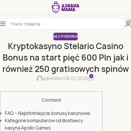
БЕЗ РУБРИКИ
Kryptokasyno Stelario Casino
Bonus na start pięć 600 Pln jak i
również 250 gratisowych spinów
0
admin
Вкл 08.02.2026
Content
FAQ – Najistotniejsze bonusy kasynowe
Kategorie komputerów od dostawcy
kasyna Apollo Games