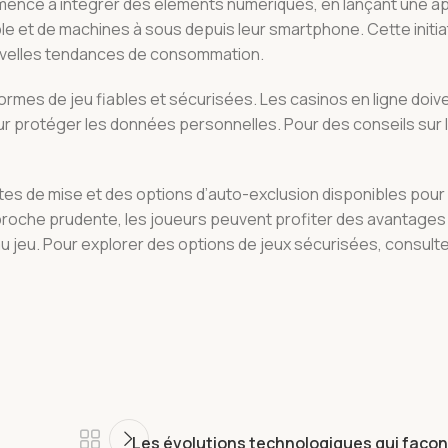
encé à intégrer des éléments numériques, en lançant une ap
ble et de machines à sous depuis leur smartphone. Cette initiat
nouvelles tendances de consommation.
eformes de jeu fiables et sécurisées. Les casinos en ligne doiv
our protéger les données personnelles. Pour des conseils sur 
ites de mise et des options d’auto-exclusion disponibles pour
roche prudente, les joueurs peuvent profiter des avantages
u jeu. Pour explorer des options de jeux sécurisées, consult
Les évolutions technologiques qui façon