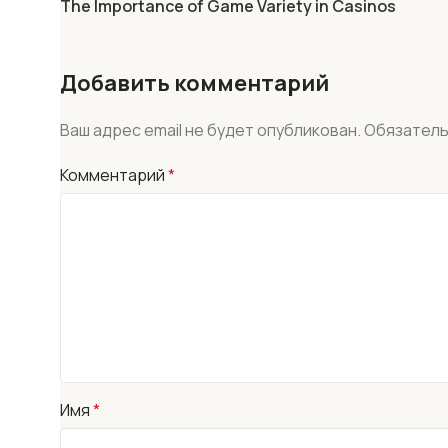
The Importance of Game Variety in Casinos
Добавить комментарий
Ваш адрес email не будет опубликован.
Обязатель
Комментарий
*
Имя
*