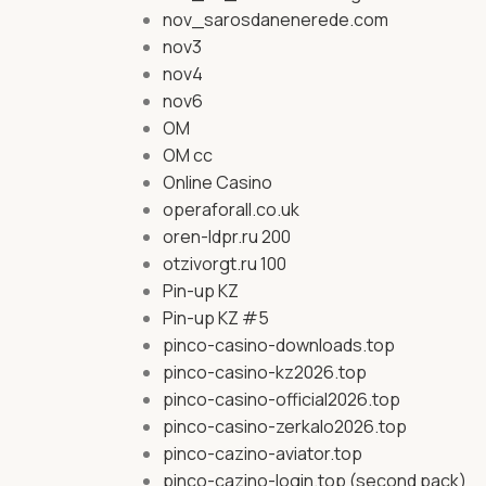
nov_sarosdanenerede.com
nov3
nov4
nov6
OM
OM cc
Online Casino
operaforall.co.uk
oren-ldpr.ru 200
otzivorgt.ru 100
Pin-up KZ
Pin-up KZ #5
pinco-casino-downloads.top
pinco-casino-kz2026.top
pinco-casino-official2026.top
pinco-casino-zerkalo2026.top
pinco-cazino-aviator.top
pinco-cazino-login.top (second pack)