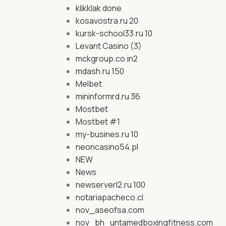
klikklak done
kosavostra.ru 20
kursk-school33.ru 10
Levant Casino (3)
mckgroup.co.in2
mdash.ru 150
Melbet
mininformrd.ru 36
Mostbet
Mostbet #1
my-busines.ru 10
neoncasino54.pl
NEW
News
newserverl2.ru 100
notariapacheco.cl
nov_aseofsa.com
nov_bh_untamedboxingfitness.com