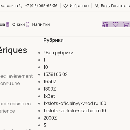
е магазины
+7 (915) 068-66-36
Избранное
Вход / Регистрац
ша
Снэки
Напитки
Рубрики
ériques
! Без рубрики
1
10
15381 03.02
avec l’avènement
1650Z
 connu une
1800Z
1xBet
1xslots-oficialnyy-vhod.ru 100
ux de casino en
1xslots-zerkalo-skachat.ru 10
périence
2000Z
3