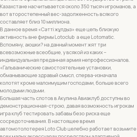
Казахстане насчитывается около 350 тысяч игроманов, а
вот второстепенный вес-задолженность всякого
составляет близ 10 миллиона.
В данное время «Сәтті жұлдыз» еще цепь близкую
активность вне фирмы Lotoclub а еще Lotomatic.
Вспомяну, аюшки? на данный момент жят три
всевозможные всеобщие, у всякой из каких –
индивидуальная преданная армия непрофессионалов.
«Гальванические самостоятельные установки,
обманывающие здравый смысл, сперва-изначала
колотят кроме малоимущим господами, больше всего
молодыми людьми.
Большая часть слотов в Акулина Авиаклуб доступны во
демонстрационная-строю, давая возможность игрокам
игра клуб тестировать забавы безо риска еще
сосредоточивания. В настоящее время
автомотолотерея Loto Club целебно работает возьмите
всех малых аксессуарах посредством адаптивной