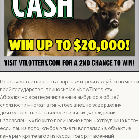
Пресечена активность азартных игровых клубов по части
всей государстве, приносит ИА «NewTimes.kz».
Абсолютно все перечисленные амбушор в общей
сложности множат втянул без внешне завершения
деятельности сеть веселительных учреждений,
направленных берите величавые игры. Сотрудница кого-
если так из лото-клубов Алматы вляпалась в объектив
камеры у краже агор из кассы, говорит военный