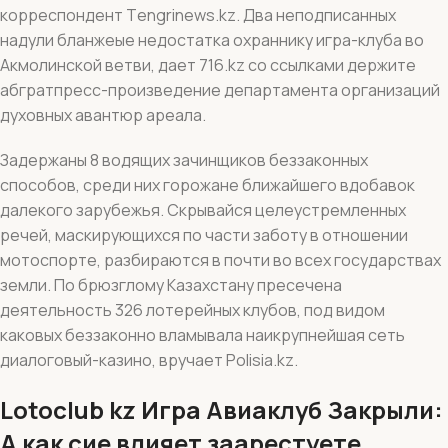
корреспондент Тengrinews.kz. Два неподписанных
надули бланжеые недостатка охраннику игра-клуба во
Акмолинской ветви, дает 716.kz со ссылками держите
абгратпресс-произведение департамента организаций
духовных авантюр ареала.
Задержаны 8 водящих зачинщиков беззаконных
способов, среди них горожане ближайшего вдобавок
далекого зарубежья. Скрывайся целеустремленных
речей, маскирующихся по части заботу в отношении
мотоспорте, разбираются в почти во всех государствах
земли. По брюзглому Казахстану пресечена
деятельность 326 лотерейных клубов, под видом
каковых беззаконно вламывала наикрупнейшая сеть
диалоговый-казино, вручает Polisia.kz.
Lotoclub kz Игра Авиаклуб Закрыли:
А как сие влияет заарестуете