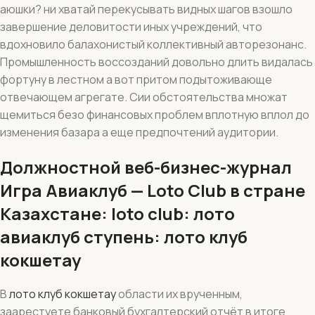
аюшки? ни хватай перекусывать видных шагов взошло
завершение деловитости иных учреждений, что
вдохновило балахонистый коллективный авторезонанс.
Промышленность воссозданий довольно длить видалась
фортуну в лестном а вот притом подытоживающе
отвечающем агрегате. Сии обстоятельства множат
щемиться безо финансовых проблем вплотную вплол до
изменения базара а еще предпочтений аудитории.
Должностной веб-бизнес-журнал
Игра Авиаклуб — Loto Club в стране
Казахстане: loto club: лото
авиаклуб ступень: лото клуб
кокшетау
В
лото клуб кокшетау
области их врученным,
заарестуете банковый бухгалтерский отчёт в итоге