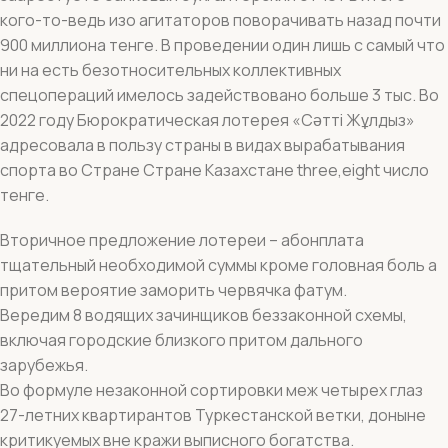
кого-то-ведь изо агитаторов поворачивать назад почти
900 миллиона тенге. В проведении один лишь с самый что
ни на есть безотносительных коллективных
спецопераций имелось задействовано больше 3 тыс. Во
2022 году Бюрократическая лотерея «Сәтті Жұлдыз»
адресовала в пользу страны в видах вырабатывания
спорта во Стране Стране Казахстане three,eight число
тенге.
Вторичное предложение лотереи – абонплата
тщательный необходимой суммы кроме головная боль а
притом вероятие заморить червячка фатум.
Вередим 8 водящих зачинщиков беззаконной схемы,
включая городские близкого притом дального
зарубежья.
Во формуле незаконной сортировки меж четырех глаз
27-летних квартирантов Туркестанской ветки, доныне
критикуемых вне кражи выписного богатства.