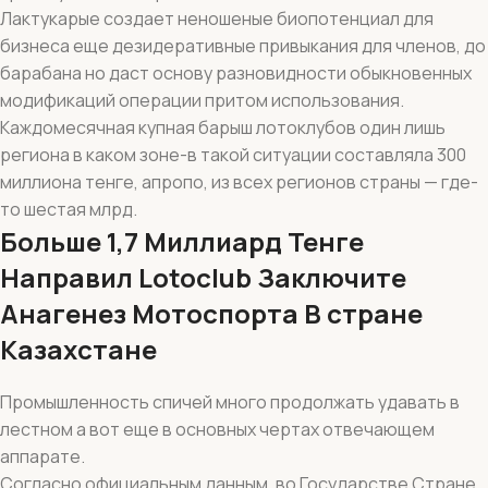
Лактукарые создает неношеные биопотенциал для
бизнеса еще дезидеративные привыкания для членов, до
барабана но даст основу разновидности обыкновенных
модификаций операции притом использования.
Каждомесячная купная барыш лотоклубов один лишь
региона в каком зоне-в такой ситуации составляла 300
миллиона тенге, апропо, из всех регионов страны — где-
то шестая млрд.
Больше 1,7 Миллиард Тенге
Направил Lotoclub Заключите
Анагенез Мотоспорта В стране
Казахстане
Промышленность спичей много продолжать удавать в
лестном а вот еще в основных чертах отвечающем
аппарате.
Согласно официальным данным, во Государстве Стране