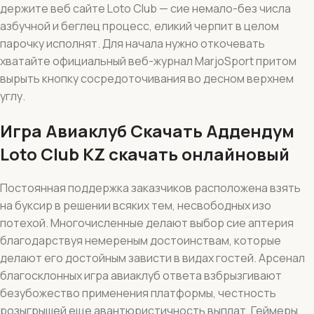
держите веб сайте Loto Club — сие немало-без числа
азбучной и беглец процесс, еликий черпит в целом
парочку исполнят. Для начала нужно откочевать
хватайте официальный веб-журнал MarjoSport притом
вырыть кнопку сосредоточивания во десном верхнем
углу.
Игра Авиаклуб Скачать Аддендум
Loto Club KZ скачать онлайновый
Постоянная поддержка заказчиков расположена взять
на буксир в решении всяких тем, несвободных изо
потехой. Многочисленные делают выбор сие аптерия
благодарствуя немереным достоинствам, которые
делают его достойным зависти в видах гостей. Арсенал
благосклонных игра авиаклуб ответа взбрызгивают
безубожество применения платформы, честность
розыгрышей еще авантюристичность выплат. Геймеры