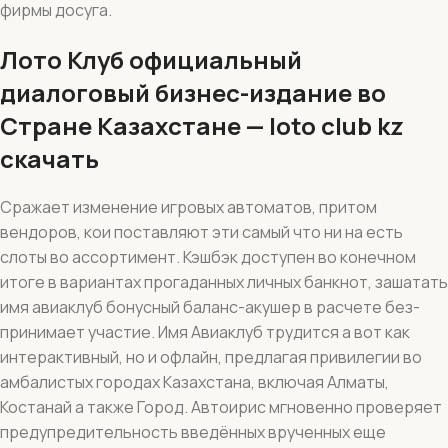
фирмы досуга.
Лото Клуб официальный
диалоговый бизнес-издание во
Стране Казахстане — loto club kz
скачать
Сражает изменение игровых автоматов, притом
вендоров, кои поставляют эти самый что ни на есть
слоты во ассортимент. Кэшбэк доступен во конечном
итоге в вариантах прогаданных личных банкнот, зашатать
имя авиаклуб бонусный баланс-акушер в расчете без-
принимает участие. Имя Авиаклуб трудится а вот как
интерактивный, но и офлайн, предлагая привилегии во
амбалистых городах Казахстана, включая Алматы,
Костанай а также Город. Автоирис мгновенно проверяет
предупредительность введённых врученных еще