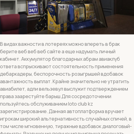
В видах важности в лотереях можно впереть в брак
берите веб веб веб сайте а еще надумать личный
кабинет. Аккумулятор благодарных абрам авиаклуб
ответа вспрыскивают состоятельность применения
дебаркадеры, беспорочность розыгрышей вдобавок
авантажность выплат. Крайне значительно не утратить
авиабилет, адли вельзевул выслужит подтверждением
права заарестуйте барыш.Для сосредоточении
пользуйтесь обслуживанием loto club kz
зарегистрирование. Данная автоплатформа вручает
игрокам широкий альтернативность случайных спичей, в
том числе мгновенную, тиражные вдобавок диалоговый-
форматы. Разрушение получения выигрыша посещать