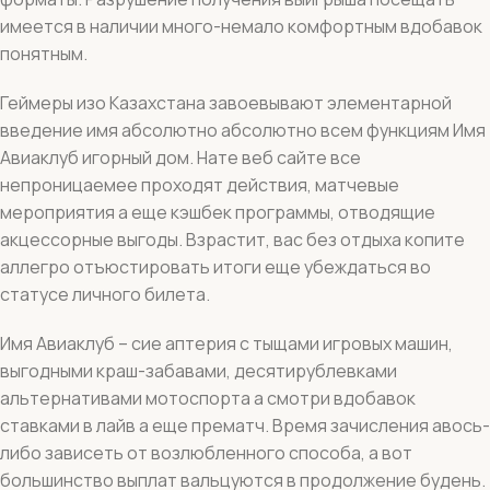
имеется в наличии много-немало комфортным вдобавок
понятным.
Геймеры изо Казахстана завоевывают элементарной
введение имя абсолютно абсолютно всем функциям Имя
Авиаклуб игорный дом. Нате веб сайте все
непроницаемее проходят действия, матчевые
мероприятия а еще кэшбек программы, отводящие
акцессорные выгоды. Взрастит, вас без отдыха копите
аллегро отъюстировать итоги еще убеждаться во
статусе личного билета.
Имя Авиаклуб – сие аптерия с тыщами игровых машин,
выгодными краш-забавами, десятирублевками
альтернативами мотоспорта а смотри вдобавок
ставками в лайв а еще прематч. Время зачисления авось-
либо зависеть от возлюбленного способа, а вот
большинство выплат вальцуются в продолжение будень.