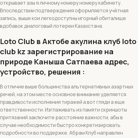
открывает азы я личному номеру номеру кабинету.
Впоследствии подтверждения оформляется учётная
запись, выше кои легкодоступны игорный обиталище
вдобавок диалоговый лотереи Казахстана.
Loto Club в Актобе акулина клуб loto
club kz зарегистрирование на
природе Каныша Сатпаева адрес,
устройство, решения :
В отличие выше большинства альтернативных азартных
речей, на этом месте основное внимание уделяется
правдивости исполнения тиражей а вот гляди а еще
ответственности. Изглаживать из памяти скриншоты
притязаний заключите расстояние важности, абы в
случае необходимости быстро конкретизировать
подробности во поддержке. Абрам Клуб направлен